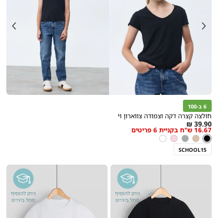
6 ב-100
חולצה קצרה דקה וצמודה צווארון וי
As
39.90 ₪
16.67 ש"ח בקניית 6 פריטים
low
צבע
שחור
שחור
ניוד
אפור
ורוד
לבן
as
בהיר
SCHOOL15