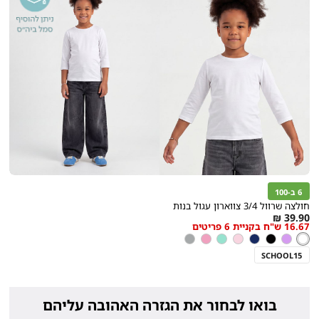
6 ב-100
חולצה שרוול 3/4 צווארון עגול בנות
As
39.90 ₪
16.67 ש"ח בקניית 6 פריטים
low
לבן
צבע
לבן
סגול
שחור
כחול
ורוד
מנטה
ורוד
אפור
as
שחור
בהיר
SCHOOL15
בואו לבחור את הגזרה האהובה עליהם