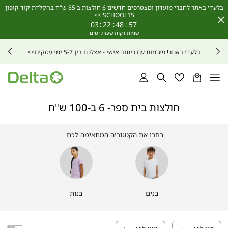
בלעדי באתר לחברי מועדון ומצטרפים חדשים 6 חולצות ב 85 ש"ח בהקלדת קוד קופון
SCHOOL15 >>
Close
03
:
22
:
48
:
55
Timer
בלעדי באתר! פיג'מות עם כיתוב אישי -
אצלכם בין 5-7 ימי עסקים>>
הסל
רשימת
חיפוש
התחברות
שלי
מועדפים
חולצות בית ספר- 6 ב-100 ש"ח
בחרו את הקטגוריה המתאימה לכם
|
בנים
|
בנות
בנים
בנות
|
|
מסנן
מסנן
|
|
בנים
בנים
בנים
בנות
+בנות
+בנות
|
|
בנים
בנות
(175)
(175)
מסנן
מסנן
בנים
בנים
+בנות
+בנות
(175)
(175)