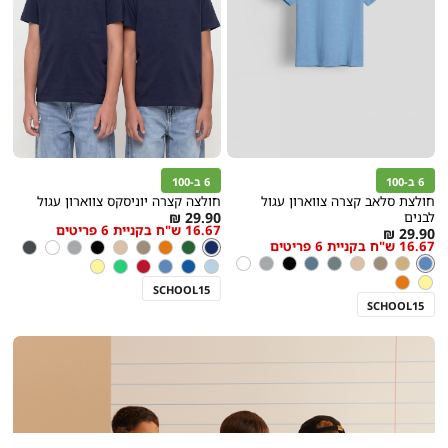
6 ב-100
6 ב-100
חולצת סלאב קצרה צווארון עגול
חולצה קצרה יוניסקס צווארון עגול
As
לבנים
29.90 ₪
16.67 ש"ח בקניית 6 פריטים
As
29.90 ₪
low
צבע
כחול
16.67 ש"ח בקניית 6 פריטים
כחול
ירוק
ניוד
חום
ניוד
שחור
אפור
לבן
פחם
low
as
צבע
כחול
שחור
כחול
בז
חום
ניוד
ירוק
כחול
שחור
אפור
לבן
שחור
תכלת
כחול
כחול
אדום
ירוק
צהוב
as
אגם
אגם
צהוב
ניוד
נסיכות
אגם
SCHOOL15
SCHOOL15
|
באנר
פרסום
אווירה
-
בית
ספר