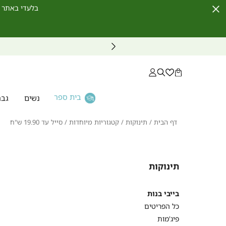
בלעדי באתר לחברי מועדון ו
Close
Timer
בית ספר
נשים
גבר
דף
תינוקות
קטגוריות
סייל
דף הבית
תינוקות
קטגוריות מיוחדות
סייל עד 19.90 ש"ח
הבית
מיוחדות
עד
9.90
ש"ח
תינוקות
בייבי בנות
כל הפריטים
פיג'מות