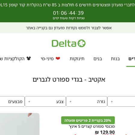
מצטרפים חדשים 6 חולצות ב 85 ש"ח בהקלדת קוד קופון SCHOOL15 >>
01
:
06
:
44
:
38
מחפשים מתנה? ניתן לרכוש ולממש גיפט קארד גם באתר >>
ים
בנות
בנים
תינוקות
מיני-מי
הקולקציות של
אקטיב - בגדי ספורט לגברים
גזרה
צבע
מבצעים
קנייה
מהירה
הוספה
Color
לסל
20% בקניית 2 פריטים ומעלה
שחור
מכנסי ספורט קצרים 5 אינץ’
As
129.90 ₪