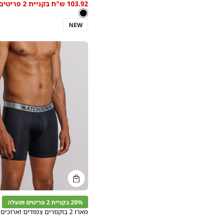
103.92 ש"ח בקניית 2 פריטים ומעלה
low
צבע
שחור
שחור
as
NEW
קנייה
מהירה
הוספה
Color
לסל
20% בקניית 2 פריטים ומעלה
שחור
מארז 2 בוקסרים צמודים וארוכים D-COOLER