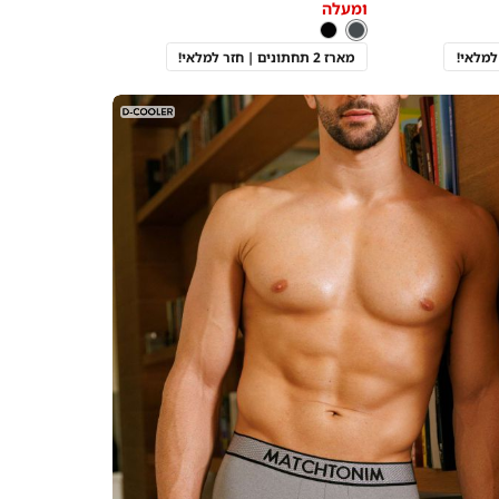
ומעלה
as
צבע
פחם
פחם
שחור
מארז 2 תחתונים | חזר למלאי!