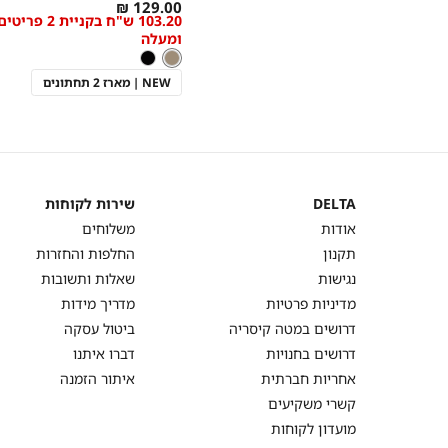
As
מידה
129.00 ₪
103.20 ש"ח בקניית 2 פריטי
low
ומעלה
as
חום
צבע
חום
שחור
NEW | מארז 2 תחתונים
DELTA
שירות לקוחות
DELTA
שירות
אודות
משלוחים
לקוחות
תקנון
החלפות והחזרות
נגישות
שאלות ותשובות
מדיניות פרטיות
מדריך מידות
דרושים במטה קיסריה
ביטול עסקה
דרושים בחנויות
דברו איתנו
אחריות חברתית
איתור הזמנה
קשרי משקיעים
מועדון לקוחות