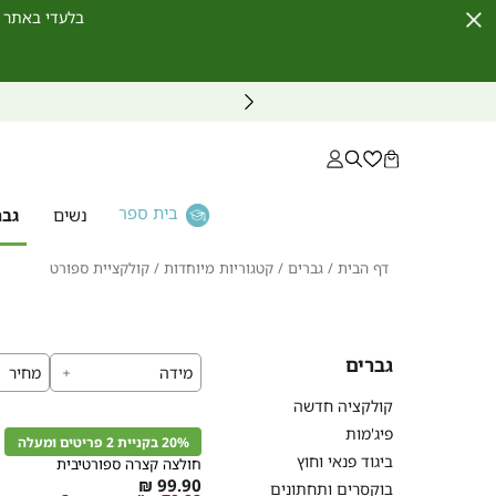
בלעדי באתר לחברי מועדון ו
Close
Timer
בית ספר
נשים
גבר
דף
גברים
קטגוריות
קולקציית
דף הבית
גברים
קטגוריות מיוחדות
קולקציית ספורט
הבית
מיוחדות
ספורט
גברים
מידה
מחיר
קנייה
קולקציה חדשה
מהירה
הוספה
Color
פיג'מות
לסל
20% בקניית 2 פריטים ומעלה
שחור
ביגוד פנאי וחוץ
חולצה קצרה ספורטיבית
As
99.90 ₪
בוקסרים ותחתונים