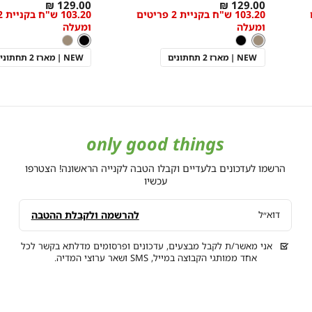
As
מידה
As
מידה
129.00 ₪
129.00 ₪
ם
103.20 ש"ח בקניית 2 פריטים
low
low
ומעלה
ומעלה
as
as
חום
צבע
צבע
שחור
חום
שחור
שחור
חום
NEW | מארז 2 תחתונים
NEW | מארז 2 תחתונים
only good things
הרשמו לעדכונים בלעדיים וקבלו הטבה לקנייה הראשונה! הצטרפו
עכשיו
להרשמה ולקבלת ההטבה
דוא״ל
אני מאשר/ת לקבל מבצעים, עדכונים ופרסומים מדלתא בקשר לכל
אחד ממותגי הקבוצה במייל, SMS ושאר ערוצי המדיה.