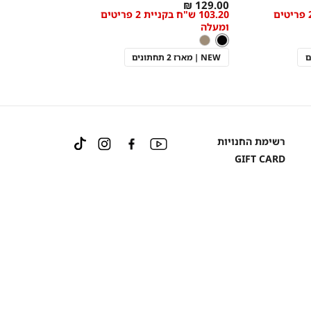
As
מידה
129.00 ₪
103.20 ש"ח בקניית 2 פריטים
103.20 ש"ח בקניית 2 פריטים
low
ומעלה
as
צבע
שחור
שחור
חום
NEW | מארז 2 תחתונים
Instagram
Facebook
YouTube
רשימת החנויות
TikTok
GIFT CARD