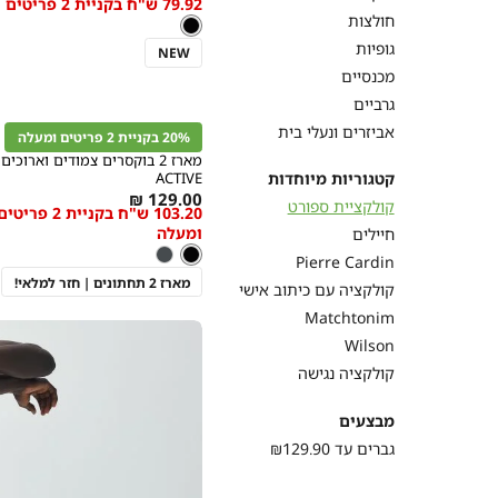
79.92 ש"ח בקניית 2 פריטים ומעלה
מידה
low
חולצות
צבע
שחור
שחור
as
גופיות
NEW
מכנסיים
קנייה
גרביים
מהירה
הוספה
Color
אביזרים ונעלי בית
לסל
20% בקניית 2 פריטים ומעלה
שחור
קטגוריות מיוחדות
ACTIVE
As
מידה
129.00 ₪
קולקציית ספורט
103.20 ש"ח בקניית 2 פריטי
low
ומעלה
חיילים
as
צבע
שחור
שחור
פחם
Pierre Cardin
מארז 2 תחתונים | חזר למלאי!
קולקציה עם כיתוב אישי
Matchtonim
Wilson
קולקציה נגישה
מבצעים
גברים עד ₪129.90