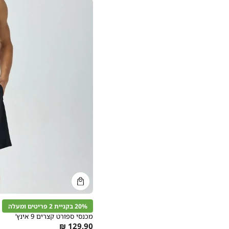
קנייה
מהירה
הוספה
Color
לסל
20% בקניית 2 פריטים ומעלה
שחור
מכנסי ספורט קצרים 9 אינץ’
As
129.90 ₪