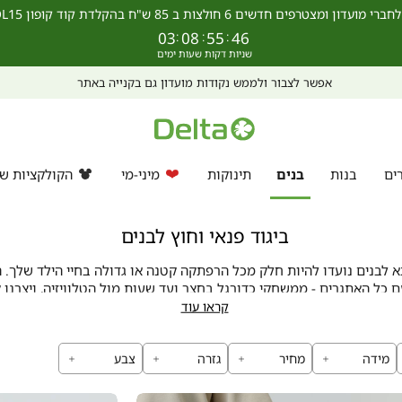
מצטרפים חדשים 6 חולצות ב 85 ש"ח בהקלדת קוד קופון SCHOOL15 >>
03
:
08
:
55
:
44
מחפשים מתנה? ניתן לרכוש ולממש גיפט קארד גם באתר >>
ים
בנות
בנים
תינוקות
מיני-מי
הקולקציות של
ביגוד פנאי וחוץ לבנים
 לבנים נועדו להיות חלק מכל הרפתקה קטנה או גדולה בחיי הילד שלך. ה
 כל האתגרים - ממשחקי כדורגל בחצר ועד שעות מול הטלוויזיה, ויצרנו
ת ועיצוב מגניב. כל פריט בקולקציה נבחן ותוכנן בקפידה כדי לעמוד בס
קראו עוד
ביותר של נוחות ואיכות.
מידה
מחיר
גזרה
צבע
איכות שמרגישים בכל רגע
לנו תוכנן במחשבה על הצרכים היום-יומיים של הבנים - עם בדים רכים ו
. הגזרות שלנו מאפשרות תנועה חופשית בכל משחק ופעילות, עם תשומת 