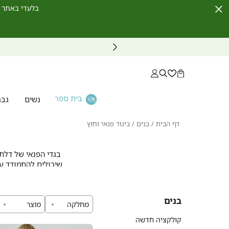
בלעדי באתר לחברי מועדון ו
Close
Timer
בית ספר
נשים
גבר
דף
בנים
ביגוד
דף הבית
בנים
ביגוד פנאי וחוץ
הבית
פנאי
וחוץ
בגדי הפנאי של דלתא
שיכולים להתמודד עם
חופש תנועה, עמידו
בנים
מחלקה
מוצר
כל פריט בקולקציה ש
קולקציה חדשה
איכותית שכיף ללבוש