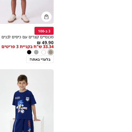
קנייה
מהירה
הוספה
Color
לסל
3 ב-100
ניוד
מכנסיים קצרים עם כיסים לבנים
As
49.90 ₪
33.34 ש"ח בקניית 3 פריטים
low
ניוד
צבע
ניוד
לבן
אפור
שחור
as
בלעדי באתר!