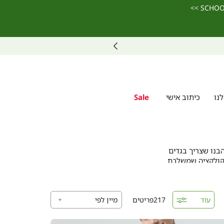
נו
כיתוב אישי
Sale
בנו שצריך בגדים
 קולקציה שמשלבת
טנדרטים הגבוהים
עוד
217
פריטים
נעימים כמו כותנה
לב מיוחדת לאזורי