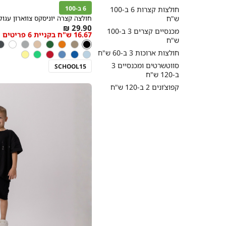
לסל
6 ב-100
שחור
חולצות קצרות 6 ב-100
ש"ח
חולצה קצרה יוניסקס צווארון עגול
As
29.90 ₪
מכנסיים קצרים 3 ב-100
16.67 ש"ח בקניית 6 פריטים
מידה
low
ש"ח
צבע
שחור
שחור
חום
ניוד
ירוק
ניוד
אפור
לבן
פ
as
חולצות ארוכות 3 ב-60 ש"ח
תכלת
כחול
כחול
אדום
ירוק
צהוב
נסיכות
אגם
סווטשרטים ומכנסיים 3
SCHOOL15
ב-120 ש"ח
קפוצ’ונים 2 ב-120 ש"ח
|
סטים
בנים
-
בז'
ושחור
-
קיץ
26
-
כניסה
4
(2395)