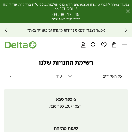
בלעדי באתר לחברי מועדון ומצטרפים חדשים 6 חולצות ב 85 ש"ח בהקלדת קוד קופון
SCHOOL15 >>
Close
03
:
08
:
12
:
46
Timer
אפשר לצבור ולממש נקודות מועדון גם בקנייה באתר
הסל
רשימת
חיפוש
התחברות
שלי
מועדפים
רשימת החנויות שלנו
G כפר סבא
וייצמן 207
,
כפר סבא
שעות פתיחה