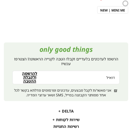
לבן
צבע
לבן
as
NEW | MINI ME
only good things
הרשמו לעדכונים בלעדיים וקבלו הטבה לקנייה הראשונה! הצטרפו
עכשיו
להרשמה
ולקבלת
דוא״ל
ההטבה
אני מאשר/ת לקבל מבצעים, עדכונים ופרסומים מדלתא בקשר לכל
אחד ממותגי הקבוצה במייל, SMS ושאר ערוצי המדיה.
DELTA
DELTA
אודות
שירות לקוחות
שירות
תקנון
משלוחים
רשימת החנויות
לקוחות
נגישות