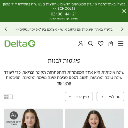
בלעדי באתר לחברי מועדון ומצטרפים חדשים 6 חולצות ב 85 ש"ח בהקלדת קוד קופון
SCHOOL15 >>
Close
03
:
06
:
44
:
19
Timer
בלעדי באתר! חולצות בית ספר -
אצלכם בין 5-7 ימי עסקים
>>
הסל
רשימת
חיפוש
התחברות
שלי
מועדפים
פיג'מות לבנות
שינה איכותית היא אחד המפתחות להתפתחות תקינה ובריאה. כדי לעודד
שינה טובה ומרגיעה, חשוב לספק סביבת שינה נעימה ומזמינה. הפיג'מות
לילדות של דלתא הן הבחירה המנצחת להורים שמחפשים שילוב מושלם
קראו עוד
של עיצוב מקסים, איכות מעולה ונוחות יוצאת דופן.
עולם של דמיון ויצירתיות
סנן לפי
העיצובים הייחודיים של הפיג'מות לבנות של דלתא כוללים שלל דמויות
סוג
obile
Mobile
אהובות, צבעים עזים ובהירים והדפסים מעוררי השראה. הפיג'מות הופכות
תצוגה
-
-
את זמן השינה לחוויה מלאת הרפתקאות והנאה.
2
1
In
In
גזרות מגוונות להתאמה מושלמת
A
A
בדלתא תמצאו פיג'מות לבנות במבחר גזרות ואורכים, כדי להתאים לכל
Row
Row