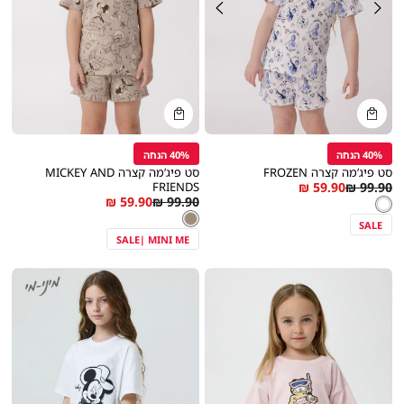
קנייה
קנייה
מהירה
מהירה
הוספה
הוספה
Color
Color
לסל
לסל
לבן
חום
40% הנחה
40% הנחה
סט פיג’מה קצרה FROZEN
סט פיג’מה קצרה MICKEY AND
As
Regular
FRIENDS
59.90 ₪
99.90 ₪
מידה
מידה
As
Regular
59.90 ₪
99.90 ₪
לבן
צבע
Price
low
לבן
צבע
חום
Price
low
as
חום
SALE
as
SALE| MINI ME