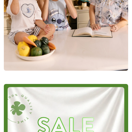
|
קנו
ב
400
שלמו
200
-
בלי
כפתור
(2427)