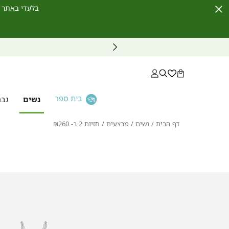
בלעדי באתר לחברי מועדון ו
Close
Timer
בית ספר
נשים
גבר
דף
נשים
מבצעים
חזיות
דף הבית
נשים
מבצעים
חזיות 2 ב- ₪260
הבית
2
ב-
₪260
|
ללא
ללא
ברזלים