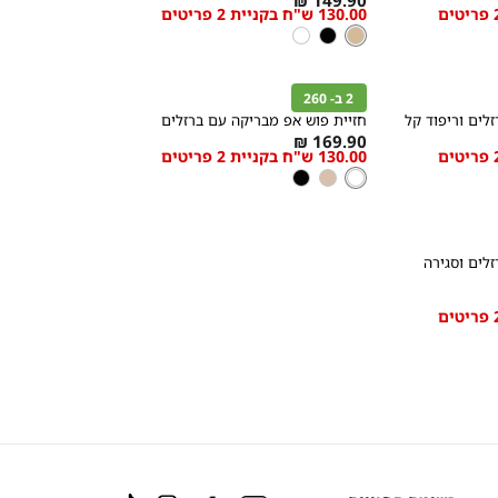
130.00 ש"ח בקניית 2 פריטים
מידה
low
ניוד
צבע
ניוד
שחור
לבן
as
קנייה
מהירה
הוספה
Color
לסל
2 ב- 260
לבן
זלים וריפוד קל
חזיית פוש אפ מבריקה עם ברזלים
As
169.90 ₪
130.00 ש"ח בקניית 2 פריטים
מידה
low
לבן
צבע
לבן
ניוד
שחור
as
זלים וסגירה