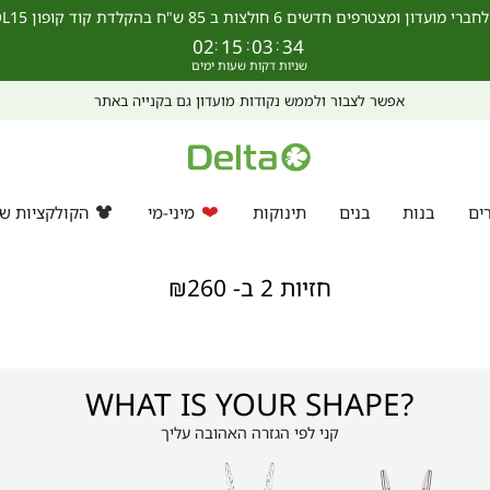
מצטרפים חדשים 6 חולצות ב 85 ש"ח בהקלדת קוד קופון SCHOOL15 >>
02
:
15
:
03
:
33
אפשר לצבור ולממש נקודות מועדון גם בקנייה באתר
ים
בנות
בנים
תינוקות
מיני-מי
הקולקציות של
חזיות 2 ב- ₪260
WHAT IS YOUR SHAPE?
קני לפי הגזרה האהובה עליך
|
עם
|
פוש-אפ
|
סטרפלס
עם
ברזלים
פוש-אפ
סטרפלס