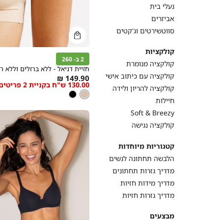
נעלי בית
אביזרים
סווטשירטים וג'קטים
קנייה
מהירה
הוספה
Color
קולקציות
לסל
2 ב- 260
ניוד
קולקציה מנומרת
חזיית דניאל - ללא ברזלים וללא רי
קולקציה עם כיתוב אישי
As
149.90 ₪
130.00 ש"ח בקניית 2 פריטים
low
קולקציה להריון ולידה
ניוד
צבע
ניוד
שחור
as
חיילות
Soft & Breezy
קולקציה נגישה
קטגוריות מיוחדות
הלבשה תחתונה לנשים
מדריך גזרות תחתונים
מדריך מידות חזיות
מדריך גזרות חזיות
מבצעים