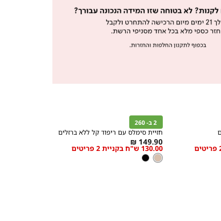
קנייה
מהירה
הוספה
Color
לסל
2 ב- 260
ניוד
ם
חזיית סימלס עם ריפוד קל ללא ברזלים
As
149.90 ₪
130.00 ש"ח בקניית 2 פריטים
מידה
low
ניוד
צבע
ניוד
שחור
as