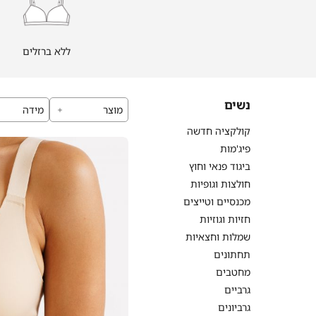
ברזלים
|
|
bras_2_250
ללא
(85)
ברזלים
ללא ברזלים
|
bras_2_250
(85)
נשים
מוצר
מידה
קולקציה חדשה
פיג'מות
ביגוד פנאי וחוץ
חולצות וגופיות
מכנסיים וטייצים
חזיות וגוזיות
שמלות וחצאיות
תחתונים
מחטבים
גרביים
גרביונים