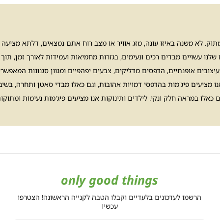
ק. לא משנה באיזו עונה, מזג אוויר או מצב רוח אתם נמצאים, דלתא מציעה מג
ים שלנו עשויים מבדים רכים ונעימים, בגזרות מחמיאות ועמידות לאורך זמן, תו
ם עיצובים אופנתיים, הדפסים מדליקים, צבעים יפהפיים ומגוון סגנונות המאפ
 מציעים פיג'מות בהדפסי דמויות אהובות, וגם כאלו מבדי סאטן ותחרה, בשיבוצי
גם כאלו במראה חלק ונקי. לילדים ותינוקות אנו מציעים פיג'מות נעימות ומתו
only good things
הרשמו לעדכונים בלעדיים וקבלו הטבה לקנייה הראשונה! הצטרפו
עכשיו