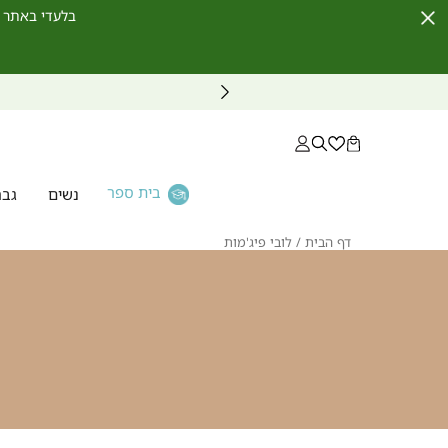
בלעדי באתר לחברי מועדון ו
Close
Timer
בית ספר
נשים
גבר
דף
לובי
דף הבית
לובי פיג'מות
הבית
פיג'מות
אנר
ותרת
ובי
יג'מות