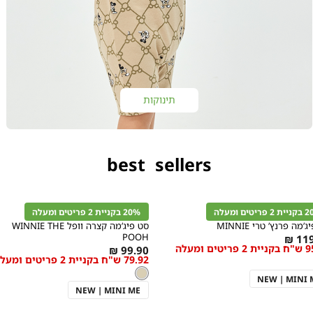
|
תינוקות
לובי
פיג'מות
-
קוביות
(61)
best sellers
נייה
קנייה
הירה
מהירה
פה
הוספה
Color
C
לסל
ריטים ומעלה
20% בקניית 2 פריטים ומעלה
קרם
’מה פרנץ’ טרי MINNIE
סט פיג’מה קצרה וופל WINNIE THE
POOH
119
טים ומעלה
מידה
As
מידה
99.90 ₪
79.92 ש"ח בקניית 2 פריטים ומעלה
low
צבע
קרם
קרם
as
NEW | MINI 
NEW | MINI ME