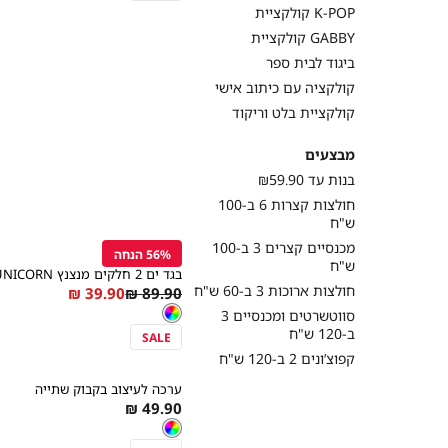
קולקציית K-POP
קולקציית GABBY
ביגוד לבית ספר
קולקציה עם כיתוב אישי
קולקציית בלט וריקוד
מבצעים
בנות עד ₪59.90
חולצות קצרות 6 ב-100
קנייה
ש"ח
מהירה
הוספה
Color
מכנסיים קצרים 3 ב-100
לסל
56% הנחה
צבעוני
ש"ח
בגד ים 2 חלקים מנצנץ UNICORN
חולצות ארוכות 3 ב-60 ש"ח
As
Regular
39.90 ₪
89.90 ₪
מידה
צבע
צבעוני
low
Price
צבעוני
סווטשרטים ומכנסיים 3
as
ב-120 ש"ח
SALE
קנייה
קפוצ’ונים 2 ב-120 ש"ח
מהירה
הוספה
Color
ערכה לעיצוב בקבוק שתייה
לסל
צבעוני
As
49.90 ₪
צבע
צבעוני
low
צבעוני
as