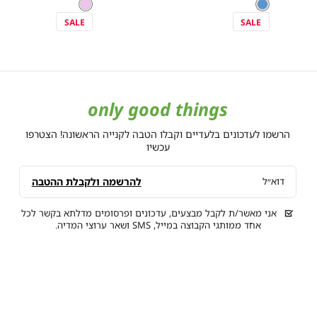
מידה
מידה
צבע
כחול
ורוד
צבע
low
Price
low
Price
כחול
ורוד
as
as
SALE
SALE
only good things
הרשמו לעדכונים בלעדיים וקבלו הטבה לקנייה הראשונה! הצטרפו
עכשיו
להרשמה ולקבלת ההטבה
דוא״ל
אני מאשר/ת לקבל מבצעים, עדכונים ופרסומים מדלתא בקשר לכל
אחד ממותגי הקבוצה במייל, SMS ושאר ערוצי המדיה.