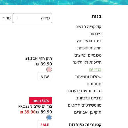
בנות
מידה
מחיר
קולקציה חדשה
פיג'מות
ביגוד פנאי וחוץ
חולצות וגופיות
קנייה
מהירה
הוספה
מכנסיים וטייצים
Color
תיק חוף STITCH
לסל
ורוד
חליפות לגן ולגינה
As
39.90 ₪
ורוד
צבע
low
בגדי ים
ורוד
as
One
מידה
שמלות וחצאיות
NEW
Size
תחתונים
קנייה
גוזיות וחזיות לנערות
מהירה
הוספה
Color
גרביים וגרביונים
לסל
56% הנחה
כחול
סווטשירטים וג'קטים
בגד ים שלם FROZEN
As
Regular
39.90 ₪
89.90 ₪
תיקי גן ואביזרים
מידה
צבע
כחול
low
Price
כחול
as
קטגוריות מיוחדות
SALE