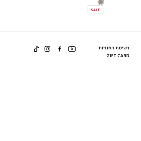
מידה
חום
צבע
low
Price
חום
as
SALE
Instagram
Facebook
YouTube
רשימת החנויות
TikTok
GIFT CARD