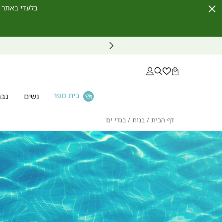
בלעדי באתר לחברי מועדון ו
Close
Timer
בית ספר
נשים
גבר
דף
בנות
בגדי
דף הבית
בנות
בגדי ים
הבית
ים