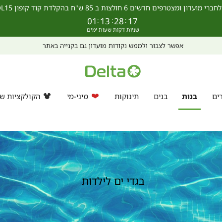
מצטרפים חדשים 6 חולצות ב 85 ש"ח בהקלדת קוד קופון SCHOOL15 >>
01
:
13
:
28
:
16
ים
בנות
בנים
תינוקות
מיני-מי
הקולקציות של
בגדי ים לילדות