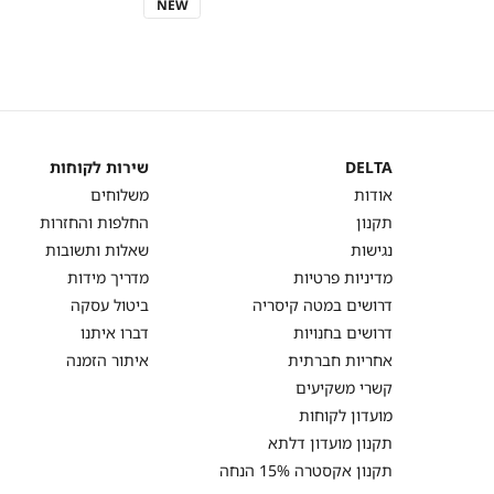
One
מידה
NEW
Size
DELTA
שירות לקוחות
DELTA
שירות
אודות
משלוחים
לקוחות
תקנון
החלפות והחזרות
נגישות
שאלות ותשובות
מדיניות פרטיות
מדריך מידות
דרושים במטה קיסריה
ביטול עסקה
דרושים בחנויות
דברו איתנו
אחריות חברתית
איתור הזמנה
קשרי משקיעים
מועדון לקוחות
תקנון מועדון דלתא
תקנון אקסטרה 15% הנחה