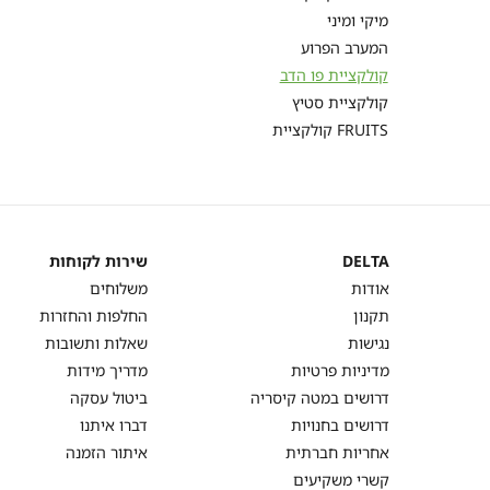
מיקי ומיני
המערב הפרוע
קולקציית פו הדב
קולקציית סטיץ
קולקציית FRUITS
DELTA
שירות לקוחות
DELTA
שירות
אודות
משלוחים
לקוחות
תקנון
החלפות והחזרות
נגישות
שאלות ותשובות
מדיניות פרטיות
מדריך מידות
דרושים במטה קיסריה
ביטול עסקה
דרושים בחנויות
דברו איתנו
אחריות חברתית
איתור הזמנה
קשרי משקיעים