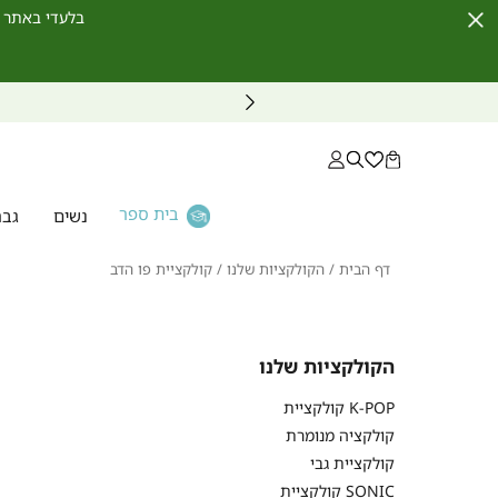
בלעדי באתר לחברי מועדון ו
Close
Timer
בית ספר
נשים
גבר
דף
הקולקציות
קולקציית
דף הבית
הקולקציות שלנו
קולקציית פו הדב
הבית
שלנו
פו
הדב
הקולקציות שלנו
קולקציית K-POP
קולקציה מנומרת
קולקציית גבי
קולקציית SONIC