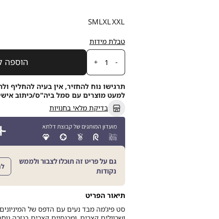
מידה
S
M
L
XL
XXL
טבלת מידות
כמות
הוספה ל
תרגישו נוח להחזיר, אין בעיה להחליף ולה
למעט מוצרים עם סמל ביה"ס/כיתוב אישי, תוך 21
בדיקת מלאי בחנויות
גם על פריט זה תוכלו לצבור ולממש
לה
נקודות
תיאור הפריט
סט פיג’מה מבד נעים עם הדפס של המיניונים. 
ושרוולים קצרים, ומכנסיים קצרים בגזרה נוחה