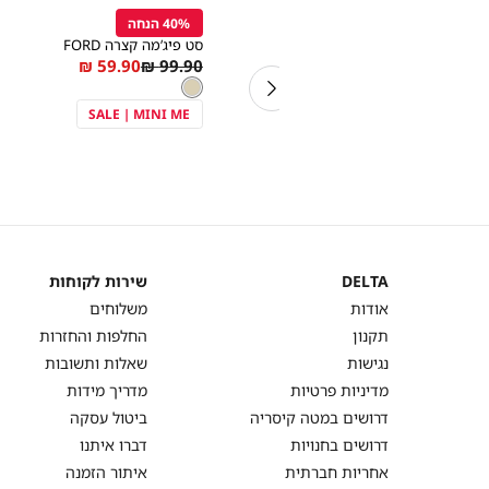
הוספה
הוספה
Color
Color
לסל
לסל
47% הנחה
40% הנחה
קרם
קרם
סט פיג’מה קצרה FORD
סט פיג’מה קצרה FORD
As
Regular
As
Regular
59.90 ₪
99.90 ₪
99.90 ₪
189.90 ₪
מידה
צבע
קרם
low
Price
low
Price
קרם
as
as
SALE | MINI ME
SALE | MINI ME
DELTA
שירות לקוחות
DELTA
שירות
אודות
משלוחים
לקוחות
תקנון
החלפות והחזרות
נגישות
שאלות ותשובות
מדיניות פרטיות
מדריך מידות
דרושים במטה קיסריה
ביטול עסקה
דרושים בחנויות
דברו איתנו
אחריות חברתית
איתור הזמנה