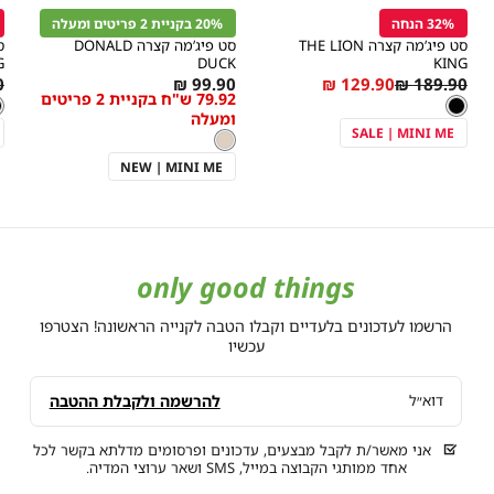
הוספה
הוספה
ה
r
Color
Color
לסל
לסל
ל
32% הנחה
20% בקניית 2 פריטים ומעלה
שחור
'בז
ש
סט פיג’מה קצרה THE LION
סט פיג’מה קצרה DONALD
G
DUCK
KING
Regular
As
מידה
As
מידה
r
₪
99.90 ₪
129.90 ₪
189.90 ₪
79.92 ש"ח בקניית 2 פריטים
צבע
שחור
צ
ש
e
low
low
Price
שחור
ש
ומעלה
as
as
SALE | MINI ME
'בז
צבע
'בז
NEW | MINI ME
only good things
הרשמו לעדכונים בלעדיים וקבלו הטבה לקנייה הראשונה! הצטרפו
עכשיו
להרשמה ולקבלת ההטבה
דוא״ל
אני מאשר/ת לקבל מבצעים, עדכונים ופרסומים מדלתא בקשר לכל
אחד ממותגי הקבוצה במייל, SMS ושאר ערוצי המדיה.