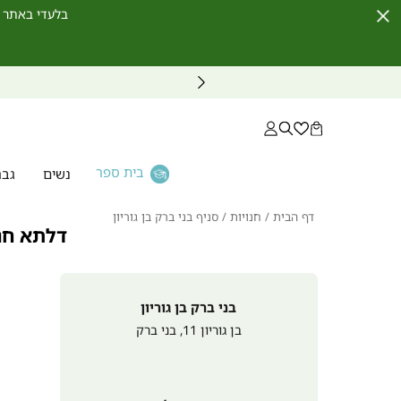
בלעדי באתר לחברי מועדון ו
Close
Timer
בית ספר
נשים
גבר
דף
חנויות
סניף
דף הבית
חנויות
סניף בני ברק בן גוריון
הבית
בני
דלתא חנו
ברק
בן
גוריון
בני ברק בן גוריון
בן גוריון 11
,
בני ברק