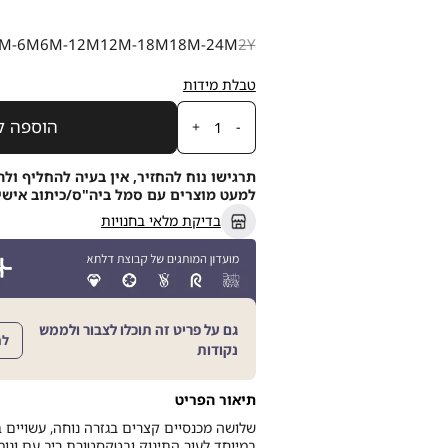
קצרים
ריב
מידה
M-6M
6M-12M
12M-18M
18M-24M
2Y
טבלת מידות
כמות
הוספה ל
תרגישו נוח להחזיר, אין בעיה להחליף ולה
למעט מוצרים עם סמל ביה"ס/כיתוב אישי, תוך 21
בדיקת מלאי בחנויות
גם על פריט זה תוכלו לצבור ולממש
לה
נקודות
תיאור הפריט
שלושה מכנסיים קצרים בגזרה נוחה, עשויים
במיוחד לעור התינוק ובטקסטורת ריב עם וגומי