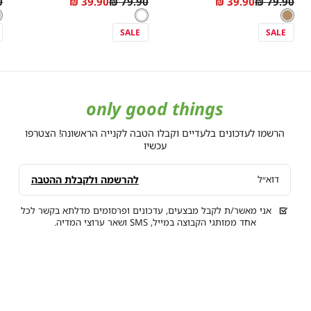
r
As
Regular
As
Regular
₪
39.90 ₪
79.90 ₪
39.90 ₪
79.90 ₪
מידה
מידה
בז
צבע
לבן
צבע
ו
צ
e
low
Price
low
Price
בז
לבן
ו
as
as
SALE
SALE
only good things
הרשמו לעדכונים בלעדיים וקבלו הטבה לקנייה הראשונה! הצטרפו
עכשיו
להרשמה ולקבלת ההטבה
דוא״ל
אני מאשר/ת לקבל מבצעים, עדכונים ופרסומים מדלתא בקשר לכל
אחד ממותגי הקבוצה במייל, SMS ושאר ערוצי המדיה.