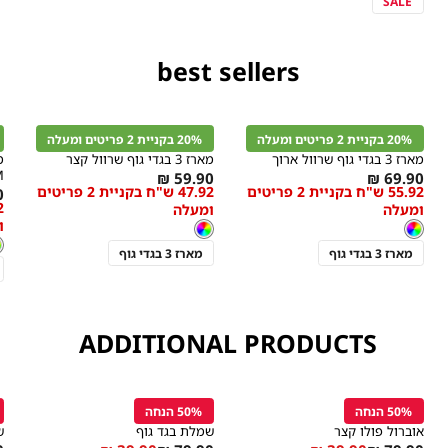
SALE
בצע בלבד, המסומנים
best sellers
קנייה
קנייה
מהירה
מהירה
הוספה
הוספה
ה
r
Color
Color
לסל
לסל
ל
20% בקניית 2 פריטים ומעלה
20% בקניית 2 פריטים ומעלה
צבעוני
צבעוני
צ
מארז 3 בגדי גוף שרוול ארוך
מארז 3 בגדי גוף שרוול קצר
M
As
As
59.90 ₪
69.90 ₪
55.92 ש"ח בקניית 2 פריטים
47.92 ש"ח בקניית 2 פריטים
מידה
מידה
s
₪
low
low
ומעלה
ומעלה
w
as
as
ו
צבע
צבעוני
צבע
צבעוני
צבעוני
צבעוני
s
צ
צ
צ
מארז 3 בגדי גוף
מארז 3 בגדי גוף
ADDITIONAL PRODUCTS
קנייה
קנייה
מהירה
מהירה
הוספה
הוספה
ה
r
Color
Color
לסל
לסל
ל
50% הנחה
50% הנחה
בז
לבן
ו
אוברול פולו קצר
שמלת בגד גוף
ש