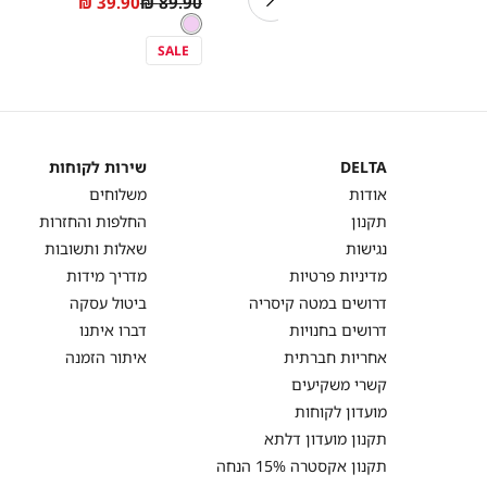
As
Regular
As
Regular
39.90 ₪
89.90 ₪
39.90 ₪
79.90 ₪
מידה
ורוד
צבע
low
Price
low
Price
ורוד
as
as
SALE
SALE
DELTA
שירות לקוחות
DELTA
שירות
אודות
משלוחים
לקוחות
תקנון
החלפות והחזרות
נגישות
שאלות ותשובות
מדיניות פרטיות
מדריך מידות
דרושים במטה קיסריה
ביטול עסקה
דרושים בחנויות
דברו איתנו
אחריות חברתית
איתור הזמנה
קשרי משקיעים
מועדון לקוחות
תקנון מועדון דלתא
תקנון אקסטרה 15% הנחה