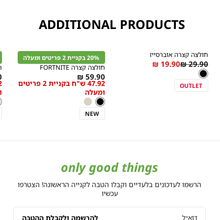
ADDITIONAL PRODUCTS
קנייה
קנייה
מהירה
מהירה
הוספה
הוספה
ה
r
Color
Color
חולצה קצרה אוברסייז
לסל
לסל
ל
20% בקניית 2 פריטים ומעלה
שחור
שחור
ל
As
Regular
19.90 ₪
29.90 ₪
חולצה קצרה FORTNITE
ח
צבע
שחור
low
Price
שחור
s
As
₪
59.90 ₪
as
47.92 ש"ח בקניית 2 פריטים
מידה
מידה
w
low
OUTLET
ומעלה
ו
s
as
צבע
שחור
ל
צ
שחור
'בז
ל
NEW
only good things
הרשמו לעדכונים בלעדיים וקבלו הטבה לקנייה הראשונה! הצטרפו
עכשיו
להרשמה ולקבלת ההטבה
דוא״ל