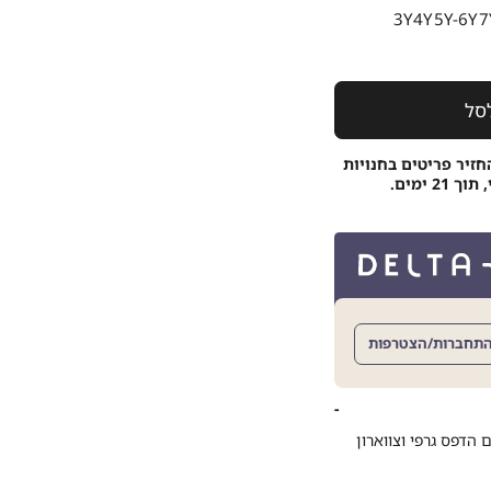
3Y
4Y
5Y-6Y
7
סל
חזיר פריטים בחנויות
 ימים.
תחברות/הצטרפות
ם הדפס גרפי וצווארון