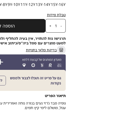
מידה
Y-8Y
9Y-10Y
11Y-12Y
13Y-14Y
15Y-16Y
טבלת מידות
כמות
הוספה ל
תרגישו נוח להחזיר, אין בעיה להחליף ולה
למעט מוצרים עם סמל ביה"ס/כיתוב אישי, תוך 21
בדיקת מלאי בחנויות
גם על פריט זה תוכלו לצבור ולממש
לה
נקודות
תיאור הפריט
גופיה מבד ג’רזי נעים בגזרה נוחה ואוורירית ע
עגול, מושלם לימי קיץ חמים.