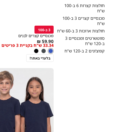
חולצות קצרות 6 ב-100
ש"ח
קנייה
מכנסיים קצרים 3 ב-100
מהירה
ש"ח
הוספה
Color
לסל
3 ב-100
כחול
חולצות ארוכות 3 ב-60 ש"ח
מכנסיים קצרים לבנים
סווטשרטים ומכנסיים 3
As
59.90 ₪
ב-120 ש"ח
33.34 ש"ח בקניית 3 פריטים
מידה
low
צבע
כחול
קפוצ’ונים 2 ב-120 ש"ח
כחול
פחם
שחור
as
בלעדי באתר!