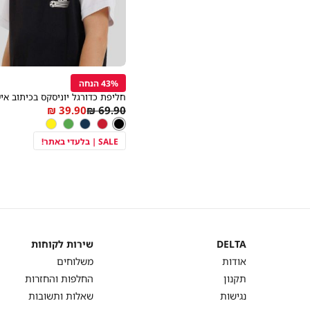
43% הנחה
להוספ
חליפת כדורגל יוניסקס בכיתוב איש
As
Regular
39.90 ₪
69.90 ₪
צבע
שחור
low
Price
שחור
אדום
נייבי
ירוק
צהוב
as
SALE | בלעדי באתר!
DELTA
שירות לקוחות
DELTA
שירות
אודות
משלוחים
לקוחות
תקנון
החלפות והחזרות
נגישות
שאלות ותשובות