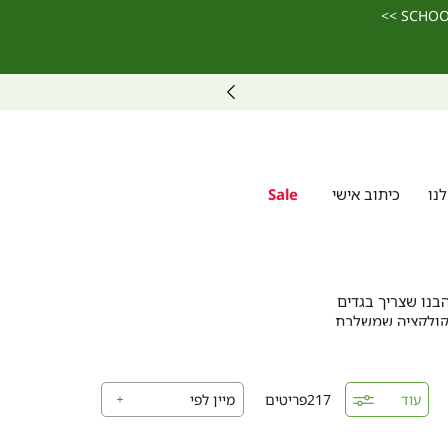
נו
כיתוב אישי
Sale
בנו שצריך בגדים
 קולקציה שמשלבת
טנדרטים הגבוהים
עוד
217
פריטים
נעימים כמו כותנה
לב מיוחדת לאזורי