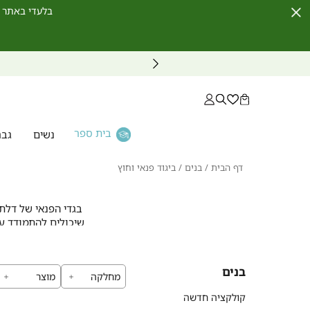
בלעדי באתר לחברי מועדון ו
Close
Timer
בית ספר
נשים
גבר
דף
בנים
ביגוד
דף הבית
בנים
ביגוד פנאי וחוץ
הבית
פנאי
וחוץ
בגדי הפנאי של דלתא
שיכולים להתמודד עם
חופש תנועה, עמידו
בנים
מחלקה
מוצר
כל פריט בקולקציה ש
קולקציה חדשה
איכותית שכיף ללבוש