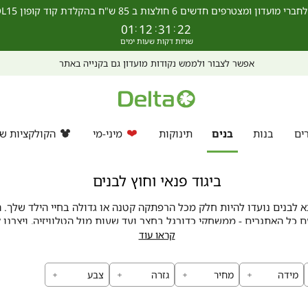
מצטרפים חדשים 6 חולצות ב 85 ש"ח בהקלדת קוד קופון SCHOOL15 >>
01
:
12
:
31
:
21
אפשר לצבור ולממש נקודות מועדון גם בקנייה באתר
ים
בנות
בנים
תינוקות
מיני-מי
הקולקציות של
ביגוד פנאי וחוץ לבנים
 לבנים נועדו להיות חלק מכל הרפתקה קטנה או גדולה בחיי הילד שלך. ה
 כל האתגרים - ממשחקי כדורגל בחצר ועד שעות מול הטלוויזיה, ויצרנו
ת ועיצוב מגניב. כל פריט בקולקציה נבחן ותוכנן בקפידה כדי לעמוד בס
קראו עוד
ביותר של נוחות ואיכות.
מידה
מחיר
גזרה
צבע
איכות שמרגישים בכל רגע
לנו תוכנן במחשבה על הצרכים היום-יומיים של הבנים - עם בדים רכים ו
. הגזרות שלנו מאפשרות תנועה חופשית בכל משחק ופעילות, עם תשומת 