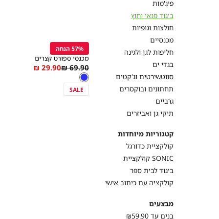
פיג'מות
התנועה העיקריים כמ
ביגוד פנאי וחוץ
חולצות וגופיות
קנייה
מהירה
הוספה
מכנסיים
Color
יצרנו מגוון רחב של 
לסל
57% הנחה
כחול
חליפות לגן ולגינה
מגניבים, סווטשירטי
מכנסי ספורט קצרים
בגדי ים
עדכניים שילדים אוה
As
Regular
29.90 ₪
69.90 ₪
מידה
צבע
כחול
סווטשירטים וג'קטים
low
Price
כחול
as
תחתונים ובוקסרים
SALE
גרביים
בחרנו בקפידה את ה
תיקי גן ואביזרים
וידאו בסלון. כל 
בדיקות
קטגוריות מיוחדות
קולקציית כדורגל
עם בגדי הפנאי של דל
קולקציית SONIC
לכל אחד למצוא את
ביגוד לבית ספר
המיוחד שיהפו
קולקציה עם כיתוב אישי
מבצעים
בנים עד ₪59.90