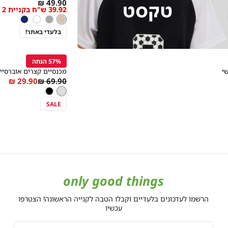
As
49.90 ₪
39.92 ש"ח בקניית 2 פריטים ומעלה
מידה
low
ניוד
צבע
ניוד
אפור
לבן
כחול
as
שחור
בלעדי באתר!
קנייה
מהירה
הוספה
Color
לסל
57% הנחה
אפור
ת עיצוב בהתאמה אישית
בהיר
י
מכנסיים קצרים אוברסייז
As
Regular
29.90 ₪
69.90 ₪
מידה
צבע
אפור
low
Price
אפור
שחור
בהיר
בהיר
as
SALE
only good things
הרשמו לעדכונים בלעדיים וקבלו הטבה לקנייה הראשונה! הצטרפו
עכשיו