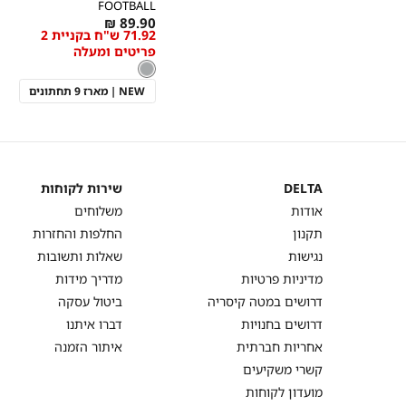
FOOTBALL
מידה
As
89.90 ₪
71.92 ש"ח בקניית 2
low
פריטים ומעלה
as
צבע
אפור
אפור
NEW | מארז 9 תחתונים
DELTA
שירות לקוחות
DELTA
שירות
אודות
משלוחים
לקוחות
תקנון
החלפות והחזרות
נגישות
שאלות ותשובות
מדיניות פרטיות
מדריך מידות
דרושים במטה קיסריה
ביטול עסקה
דרושים בחנויות
דברו איתנו
אחריות חברתית
איתור הזמנה
קשרי משקיעים
מועדון לקוחות