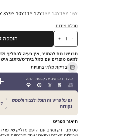
מידה
Y-8Y
9Y-10Y
11Y-12Y
13Y-14Y
15Y-16Y
טבלת מידות
כמות
הוספה ל
תרגישו נוח להחזיר, אין בעיה להחליף ולה
למעט מוצרים עם סמל ביה"ס/כיתוב אישי, תוך 21
בדיקת מלאי בחנויות
גם על פריט זה תוכלו לצבור ולממש
לה
נקודות
תיאור הפריט
סט מבד דק ונעים עם הדפס מדליק של פריז ס
שרוולים קצרים וצווארון עגול ומכנסיים קצרי