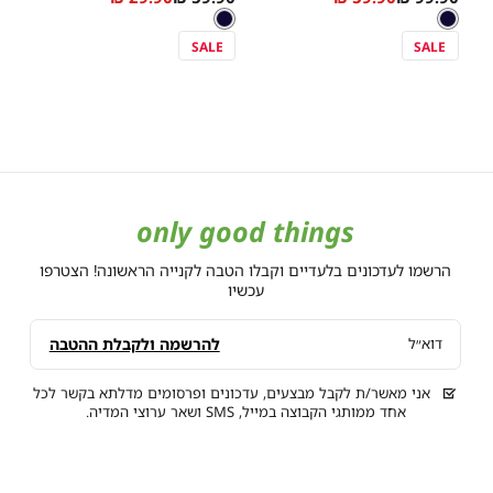
מידה
מידה
צבע
כחול
צבע
כחול
low
Price
low
Price
כחול
כחול
as
as
SALE
SALE
only good things
הרשמו לעדכונים בלעדיים וקבלו הטבה לקנייה הראשונה! הצטרפו
עכשיו
להרשמה ולקבלת ההטבה
דוא״ל
אני מאשר/ת לקבל מבצעים, עדכונים ופרסומים מדלתא בקשר לכל
אחד ממותגי הקבוצה במייל, SMS ושאר ערוצי המדיה.