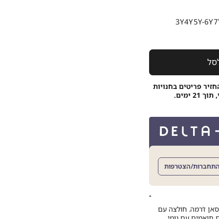
3Y
4Y
5Y-6Y
7
סל
חזיר פריטים בחנויות
 ימים.
תחברות/הצטרפות
אן ז’רמה. חולצה עם
ם תואמים עם גומי