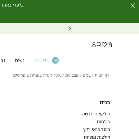
בלעדי באתר לחברי מועדון ו
Close
Timer
בית ספר
נשים
גבר
דף
בנים
מבצעים
40%
דף הבית
בנים
מבצעים
40% הנחה בקניית 2 פריטים
הבית
הנחה
בקניית
2
פריטים
בנים
קולקציה חדשה
פיג'מות
ביגוד פנאי וחוץ
חולצות וגופיות