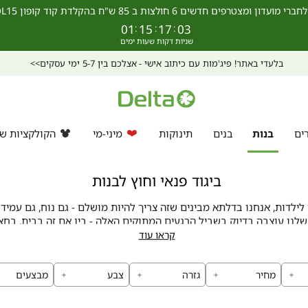
מצטרפים חדשים 6 חולצות ב 85 ש"ח בהקלדת קוד קופון SCHOOL15 >>
01
:
15
:
17
:
03
בלעדי באתר! פיג'מות עם כיתוב אישי -
אצלכם בין 5-7 ימי עסקים>>
ים
בנות
בנים
תינוקות
מיני-מי
הקולקציות של
ביגוד פנאי וחוץ לבנות
ילדות, אנחנו בדלתא מבינים שזה צריך להיות מושלם - גם נוח, גם עמיד ו
לנו עוצבה בדיוק בשביל הרגעים המתוקים האלה - בין אם זה בבית, בח
קטנה.
קראו עוד
בדים רכים ומלטפים
מחיר
גזרה
צבע
מבצעים
מיוחד כדי שיתאימו עבור העור העדין של הקטנות - כותנה רכה ואיכותית 
פרט מתוכננים בקפידה כדי לאפשר תנועה חופשית ומשחק נטול הגבלות, ב
צריכות.