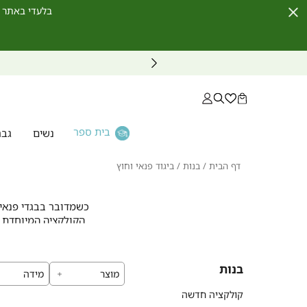
בלעדי באתר לחברי מועדון ו
Close
Timer
בית ספר
נשים
גבר
דף
בנות
ביגוד
דף הבית
בנות
ביגוד פנאי וחוץ
הבית
פנאי
וחוץ
כשמדובר בבגדי פנאי ל
הקולקציה המיוחדת ש
בנות
מוצר
מידה
הבדים שלנו נבחרו ב
על הגוף. כל תפר ו
קולקציה חדשה