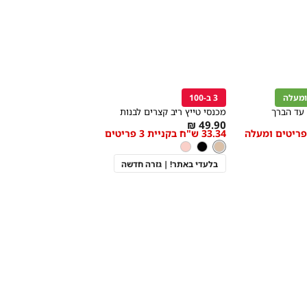
קנייה
מהירה
הוספה
Color
לסל
3 ב-100
ניוד
עד הברך
מכנסי טייץ ריב קצרים לבנות
As
49.90 ₪
33.34 ש"ח בקניית 3 פריטים
מידה
low
ניוד
צבע
ניוד
שחור
ורוד
as
ה
בלרינה
בלעדי באתר! | גזרה חדשה