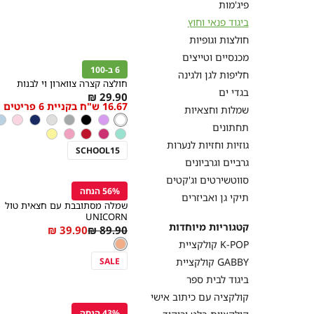
פיג'מות
ביגוד פנאי וחוץ
הקולקציה שלנו מלא
חולצות וגופיות
קנייה
צבעוניים ומתוקים, ס
מהירה
הוספה
מכנסיים וטייצים
Color
לסל
6 ב-100
לבן
חליפות לגן ולגינה
חולצה קצרה צווארון וי לבנות
בגדי ים
As
29.90 ₪
16.67 ש"ח בקניית 6 פריטים
מידה
בחרנו בקפידה את הגז
שמלות וחצאיות
low
לבן
צבע
לבן
סגול
שחור
אפור
אפור
כחול
ורוד
תכ
בחצר. 
as
תחתונים
בהיר
שחור
בהיר
מנטה
ורוד
אדום
ורוד
צהוב
גוזיות וחזיות לנערות
קברט
SCHOOL15
קנייה
גרביים וגרביונים
עם בגדי הפנאי של
מהירה
מאפשרת לכל אחת למ
הוספה
Color
סווטשירטים וג'קטים
לסל
56% הנחה
אפרסק
תיקי גן ואביזרים
שמלה מסתובבת עם חצאית טול
UNICORN
קטגוריות מיוחדות
Regular
As
מידה
39.90 ₪
89.90 ₪
צבע
אפרסק
low
Price
אפרסק
קולקציית K-POP
as
SALE
קולקציית GABBY
ביגוד לבית ספר
קנייה
מהירה
קולקציה עם כיתוב אישי
הוספה
Color
לסל
43% הנחה
לבן