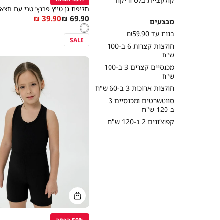
קולקציית בלט וריקוד
חליפת גן טייץ פרנץ’ טרי עם חצאי
As
Regular
39.90 ₪
69.90 ₪
מבצעים
מידה
לבן
צבע
low
Price
לבן
בנות עד ₪59.90
as
SALE
חולצות קצרות 6 ב-100
ש"ח
מכנסיים קצרים 3 ב-100
ש"ח
חולצות ארוכות 3 ב-60 ש"ח
סווטשרטים ומכנסיים 3
ב-120 ש"ח
קפוצ’ונים 2 ב-120 ש"ח
קנייה
מהירה
הוספה
Color
לסל
50% הנחה