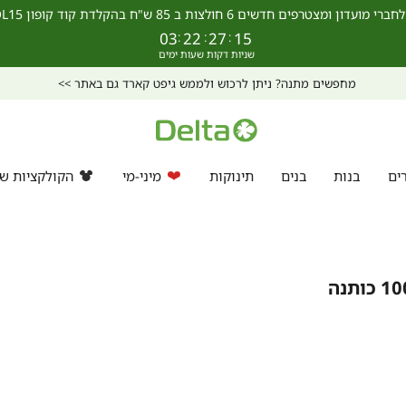
מצטרפים חדשים 6 חולצות ב 85 ש"ח בהקלדת קוד קופון SCHOOL15 >>
03
:
22
:
27
:
15
מחפשים מתנה? ניתן לרכוש ולממש גיפט קארד גם באתר >>
ים
בנות
בנים
תינוקות
מיני-מי
הקולקציות של
חולצה קצרה צווארון עגול 100% כותנה