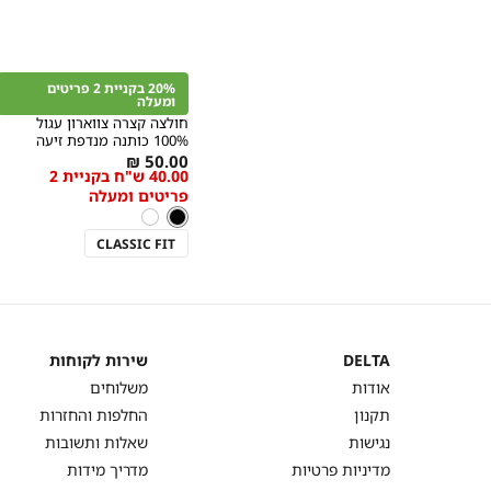
קנייה
מהירה
הוספה
Color
לסל
20% בקניית 2 פריטים
שחור
ומעלה
חולצה קצרה צווארון עגול
100% כותנה מנדפת זיעה
מידה
As
50.00 ₪
40.00 ש"ח בקניית 2
low
פריטים ומעלה
as
צבע
שחור
שחור
לבן
CLASSIC FIT
DELTA
שירות לקוחות
DELTA
שירות
אודות
משלוחים
לקוחות
תקנון
החלפות והחזרות
נגישות
שאלות ותשובות
מדיניות פרטיות
מדריך מידות