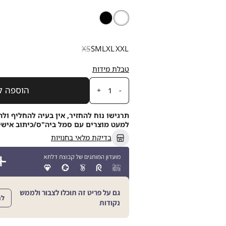
לבן
צבע
לבן
שחור
מידה
XS
S
M
L
XL
XXL
טבלת מידות
כמות
הוספה ל
תרגישו נוח להחזיר, אין בעיה להחליף ולה
למעט מוצרים עם סמל ביה"ס/כיתוב אישי, תוך 21
בדיקת מלאי בחנויות
גם על פריט זה תוכלו לצבור ולממש
לה
נקודות