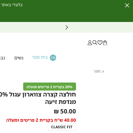
בלעדי באתר לחברי מועדון ו
Close
Timer
בית ספר
נשים
גבר
חזור
דף
הבית
20% בקניית 2 פריטים ומעלה
חולצה
קצרה
צווארון
מנדפת זיעה
עגול
100%
As
50.00 ₪
כותנה
low
מנדפת
40.00 ש"ח בקניית 2 פריטים ומעלה
זיעה
as
CLASSIC FIT