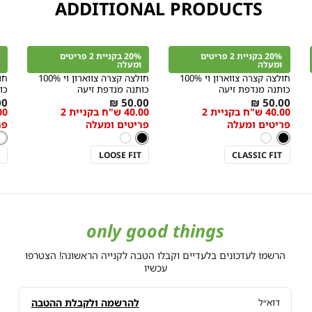
ADDITIONAL PRODUCTS
קנייה
קנייה
מהירה
מהירה
הוספה
הוספה
הו
or
Color
Color
לסל
לסל
לס
20% בקניית 2 פריטים
20% בקניית 2 פריטים
שחור
שחור
לב
ומעלה
ומעלה
חולצה קצרה צווארון וי 100%
חולצה קצרה צווארון וי 100%
כותנה מנדפת זיעה
כותנה מנדפת זיעה
כו
מידה
מידה
As
As
As
 ₪
50.00 ₪
50.00 ₪
40.00 ש"ח בקניית 2
40.00 ש"ח בקניית 2
ow
low
low
פריטים ומעלה
פריטים ומעלה
פר
as
as
as
צבע
שחור
צבע
שחור
לב
צב
שחור
לבן
שחור
לבן
לב
LOOSE FIT
CLASSIC FIT
only good things
הרשמו לעדכונים בלעדיים וקבלו הטבה לקנייה הראשונה! הצטרפו
עכשיו
להרשמה ולקבלת ההטבה
דוא״ל