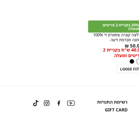
קנייה
מהירה
ספה
Col
ל
20% בקניית 2 פריטים
ן
ומעלה
חולצה קצרה צווארון וי 100%
תנה מנדפת זיעה
מידה
50.00
40.00 ש"ח בקניית 2
l
יטים ומעלה
ן
ע
ן
שחור
LOOSE FIT
Instagram
Facebook
YouTube
רשימת החנויות
TikTok
GIFT CARD