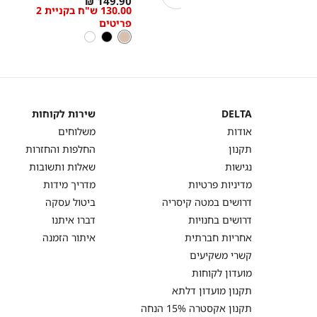
149.90 ₪
69.90 ₪
מבצע 40% הנחה בקניית 2 פר
55.92 ש"ח בקניית 2 פריטים
130.00 ש"ח בקניית 2
low
low
2 מוצרים על מנת לקבל את ההנחה.
ומעלה
פריטים
as
as
מבצע 20% הנחה בקניית 2 פר
ניוד
צבע
ניוד
שחור
לבן
2 מוצרים על מנת לקבל את ההנחה.
המבצעים תקפים על המוצרים המשתתפים במ
באתר בתווית (סטמפת) מבצע.
DELTA
שירות לקוחות
DELTA
שירות
אודות
משלוחים
לקוחות
תקנון
החלפות והחזרות
נגישות
שאלות ותשובות
מדיניות פרטיות
מדריך מידות
דרושים במטה קיסריה
ביטול עסקה
דרושים בחנויות
דברו איתנו
אחריות חברתית
איתור הזמנה
קשרי משקיעים
מועדון לקוחות
תקנון מועדון דלתא
תקנון אקסטרה 15% הנחה