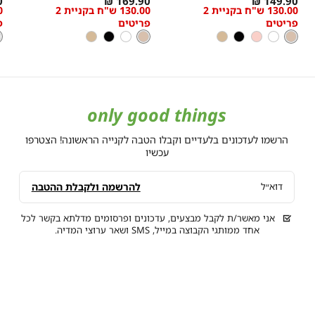
₪
169.90 ₪
149.90 ₪
יטים ומעלה (כדומה) - יש לרכוש מעל
130.00 ש"ח בקניית 2
130.00 ש"ח בקניית 2
w
low
low
פריטים
פריטים
פ
s
as
as
יטים ומעלה (כדומה) - יש לרכוש מעל
ניוד
צבע
ניוד
צבע
ל
צ
ניוד
לבן
ורוד
שחור
ניוד
ניוד
לבן
שחור
ניוד
ל
בלרינה
בצע בלבד, המסומנים
only good things
הרשמו לעדכונים בלעדיים וקבלו הטבה לקנייה הראשונה! הצטרפו
עכשיו
להרשמה ולקבלת ההטבה
דוא״ל
אני מאשר/ת לקבל מבצעים, עדכונים ופרסומים מדלתא בקשר לכל
אחד ממותגי הקבוצה במייל, SMS ושאר ערוצי המדיה.