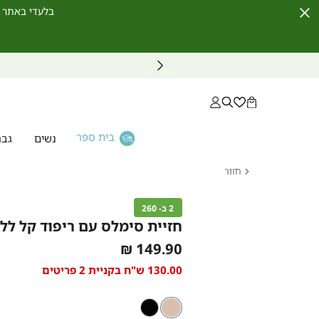
בלעדי באתר לחברי מועדון ו
Close
Timer
בית ספר
נשים
גבר
חזור
דף
הבית
2 ב- 260
חזיית
חזיית סימלס עם ריפוד קל לל
סימלס
עם
As
149.90 ₪
ריפוד
קל
low
130.00 ש"ח בקניית 2 פריטים
ללא
as
ברזלים
ניוד
צבע
ניוד
שחור