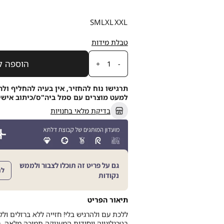
מידה
S
M
L
XL
XXL
טבלת מידות
כמות
הוספה ל
תרגישו נוח להחזיר, אין בעיה להחליף ולה
למעט מוצרים עם סמל ביה"ס/כיתוב אישי, תוך 21
בדיקת מלאי בחנויות
גם על פריט זה תוכלו לצבור ולממש
לה
נקודות
תיאור הפריט
ללכת עם ולהרגיש בלי! חזייה ללא ברזלים ול
בטכנלוגייה ייחודית המעניקה תמיכה מלאה. 