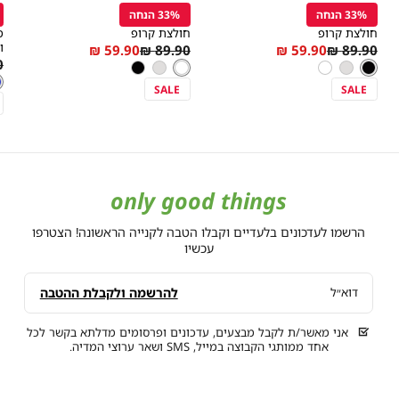
r
Color
Color
לסל
לסל
ל
33% הנחה
33% הנחה
שחור
לבן
ג
חולצת קרופ
חולצת קרופ
מ
Regular
As
Regular
As
ו
59.90 ₪
89.90 ₪
59.90 ₪
89.90 ₪
מידה
מידה
r
₪
צבע
שחור
לבן
צבע
low
Price
low
Price
שחור
אפור
לבן
לבן
אפור
שחור
צ
ג
e
ג
בהיר
as
בהיר
as
SALE
SALE
only good things
הרשמו לעדכונים בלעדיים וקבלו הטבה לקנייה הראשונה! הצטרפו
עכשיו
להרשמה ולקבלת ההטבה
דוא״ל
אני מאשר/ת לקבל מבצעים, עדכונים ופרסומים מדלתא בקשר לכל
אחד ממותגי הקבוצה במייל, SMS ושאר ערוצי המדיה.