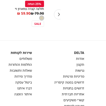
Color
Color
לסל
לסל
14% הנחה
25% הנחה
לבן
קרם
גופיה מחשוף עגול
חולצה קצרה צווארון וי
As
Regular
As
Regular
59.90 ₪
79.90 ₪
59.90 ₪
69.90 ₪
מידה
צבע
קרם
low
Price
low
Price
קרם
as
as
SALE
SALE
DELTA
שירות לקוחות
DELTA
שירות
אודות
משלוחים
לקוחות
תקנון
החלפות והחזרות
נגישות
שאלות ותשובות
מדיניות פרטיות
מדריך מידות
דרושים במטה קיסריה
ביטול עסקה
דרושים בחנויות
דברו איתנו
אחריות חברתית
איתור הזמנה
קשרי משקיעים
מועדון לקוחות