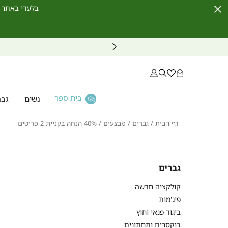
בלעדי באתר לחברי מועדון ו
Close
Timer
בית ספר
נשים
גבר
דף
גברים
מבצעים
40%
דף הבית
גברים
מבצעים
40% הנחה בקניית 2 פריטים
הבית
הנחה
בקניית
2
פריטים
גברים
קולקציה חדשה
פיג'מות
ביגוד פנאי וחוץ
בוקסרים ותחתונים