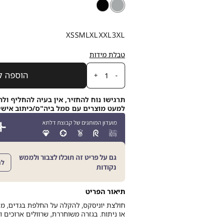
צבע
אפור
אפור
שחור
בצדדים
יוניסקס
מידה
XS
S
M
L
XL
XXL
3XL
טבלת מידות
כמות
הוספה ל
תרגישו נוח להחזיר, אין בעיה להחליף ולה
למעט מוצרים עם סמל ביה"ס/כיתוב אישי, תוך 21
גם על פריט זה תוכלו לצבור ולממש
לה
נקודות
תיאור הפריט
חולצת יוניסקס, להקלה על החלפת בגדים, מ
או ניתוח. בגזרה משוחררת, שרוולים ארוכים 