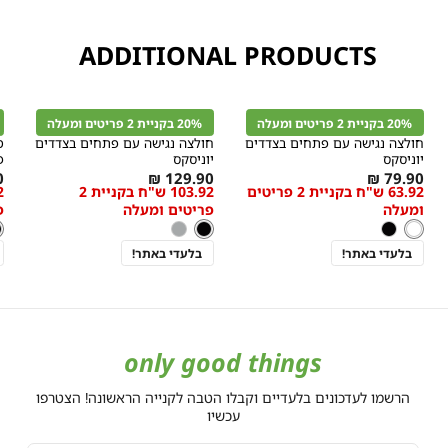
בצע בלבד, המסומנים
ADDITIONAL PRODUCTS
קנייה
קנייה
מהירה
מהירה
הוספה
הוספה
ה
r
Color
Color
לסל
לסל
ל
20% בקניית 2 פריטים ומעלה
20% בקניית 2 פריטים ומעלה
לבן
שחור
ש
חולצה נגישה עם פתחים בצדדים
חולצה נגישה עם פתחים בצדדים
מ
יוניסקס
יוניסקס
פ
As
מידה
As
מידה
s
₪
129.90 ₪
79.90 ₪
63.92 ש"ח בקניית 2 פריטים
103.92 ש"ח בקניית 2
w
low
low
ומעלה
פריטים ומעלה
פ
s
as
as
לבן
צבע
צבע
שחור
צ
ש
לבן
שחור
שחור
אפור
ש
בלעדי באתר!
בלעדי באתר!
only good things
הרשמו לעדכונים בלעדיים וקבלו הטבה לקנייה הראשונה! הצטרפו
עכשיו