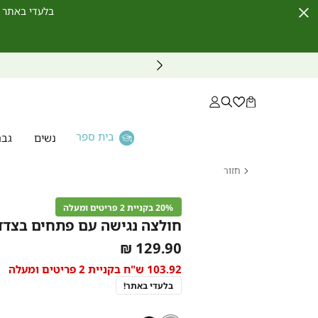
בלעדי באתר לחברי מועדון ו
Close
Timer
בית ספר
נשים
גבר
חזור
דף
הבית
20% בקניית 2 פריטים ומעלה
נשים
חולצה נגישה עם פתחים בצדדי
קולקציות
As
129.90 ₪
קולקציה
low
103.92 ש"ח בקניית 2 פריטים ומעלה
נגישה
as
חולצה
בלעדי באתר!
נגישה
עם
פתחים