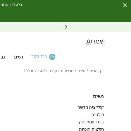
בלעדי באתר לחברי מועדון ו
Close
Timer
בית ספר
נשים
גבר
דף
נשים
מבצעים
קנו
דף הבית
נשים
מבצעים
קנו ב- 400 שלמו 200
הבית
ב-
400
שלמו
200
נשים
קולקציה חדשה
פיג'מות
ביגוד פנאי וחוץ
חולצות וגופיות