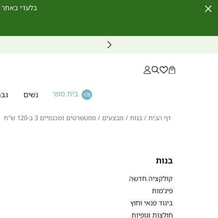
בלעדי באתר לחברי מועדון ו
Close
Timer
בית ספר
נשים
גבר
דף
בנות
מבצעים
סו
דף הבית
בנות
מבצעים
סווטשרטים ומכנסיים 3 ב-120 ש"ח
הבית
ומ
3
ש"
בנות
קולקציה חדשה
פיג'מות
ביגוד פנאי וחוץ
חולצות וגופיות