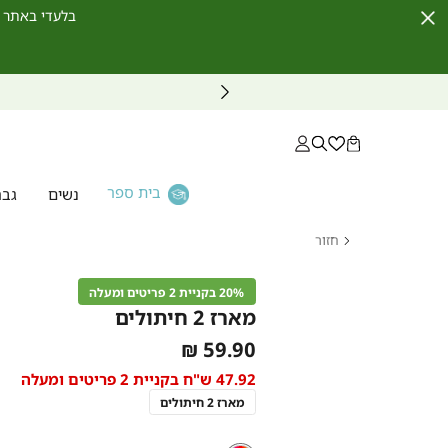
בלעדי באתר לחברי מועדון ו
Close
Timer
בית ספר
נשים
גבר
חזור
דף
הבית
20% בקניית 2 פריטים ומעלה
מארז 2
מארז 2 חיתולים
חיתולים
As
59.90 ₪
low
47.92 ש"ח בקניית 2 פריטים ומעלה
as
מארז 2 חיתולים