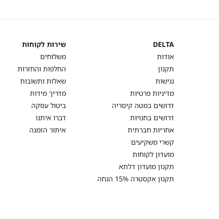
2 מוצרים על מנת לקבל את ההנחה.
המבצעים תקפים על המוצרים המשתתפים במ
באתר בתווית (סטמפת) מבצע.
DELTA
שירות לקוחות
DELTA
שירות
אודות
משלוחים
לקוחות
תקנון
החלפות והחזרות
נגישות
שאלות ותשובות
מדיניות פרטיות
מדריך מידות
דרושים במטה קיסריה
ביטול עסקה
דרושים בחנויות
דברו איתנו
אחריות חברתית
איתור הזמנה
קשרי משקיעים
מועדון לקוחות
תקנון מועדון דלתא
תקנון אקסטרה 15% הנחה