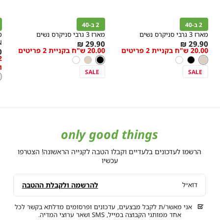
קנייה
קנייה
מהירה
מהירה
הוספה
הוספה
ה
r
Color
Color
לסל
לסל
ל
2 ב-40
2 ב-40
'בז
שחור
ל
מארז 3 גרבי סניקרס נשים
מארז 3 גרבי סניקרס נשים
N
As
As
29.90 ₪
29.90 ₪
20.00 ש"ח בקניית 2 פריטים
20.00 ש"ח בקניית 2 פריטים
36-
מידה
36-
מידה
s
₪
low
low
'בז
צבע
צבע
שחור
41
41
'בז
שחור
לבן
שחור
'בז
לבן
w
as
as
ו
s
SALE
SALE
ל
צ
ל
only good things
הרשמו לעדכונים בלעדיים וקבלו הטבה לקנייה הראשונה! הצטרפו
עכשיו
להרשמה ולקבלת ההטבה
דוא״ל
אני מאשר/ת לקבל מבצעים, עדכונים ופרסומים מדלתא בקשר לכל
אחד ממותגי הקבוצה במייל, SMS ושאר ערוצי המדיה.