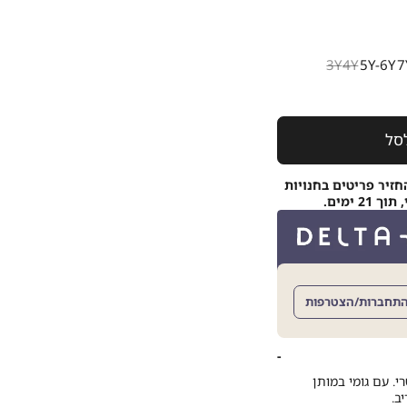
3Y
4Y
5Y-6Y
7
סל
חזיר פריטים בחנויות
 ימים.
תחברות/הצטרפות
י. עם גומי במותן
ב.