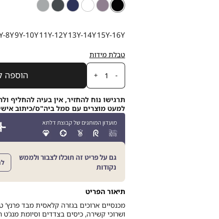
צבע
שחור
שחור
סגול
לבן
כחול
פחם
אפור
כהה
מידה
Y-8Y
9Y-10Y
11Y-12Y
13Y-14Y
15Y-16Y
טבלת מידות
כמות
הוספה ל
תרגישו נוח להחזיר, אין בעיה להחליף ולה
למעט מוצרים עם סמל ביה"ס/כיתוב אישי, תוך 21
גם על פריט זה תוכלו לצבור ולממש
לה
נקודות
תיאור הפריט
מכנסיים ארוכים בגזרה קלאסית מבד פרנץ’ טר
ושרוכי קשירה, כיסים בצדדים וסיומת מנג’ט רי