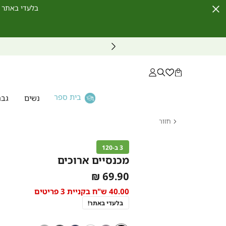
בלעדי באתר לחברי מועדון ו
Close
Timer
בית ספר
נשים
גבר
חזור
דף
הבית
3 ב-120
מכנסיים
מכנסיים ארוכים
ארוכים
As
69.90 ₪
low
40.00 ש"ח בקניית 3 פריטים
as
בלעדי באתר!