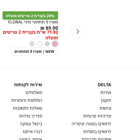
קנייה
קנייה
מהירה
מהירה
הוספה
הוספה
Color
Color
לסל
לסל
3 ב-120
20% בקניית 2 פריטים ומעלה
לבן
ורוד
מכנסיים ארוכים
מארז 9 תחתוני מיני FLORAL
As
As
89.90 ₪
69.90 ₪
40.00 ש"ח בקניית 3 פריטים
71.92 ש"ח בקניית 2 פריטים
מידה
low
low
 2 פריטים
ומעלה
as
as
ורוד
צבע
ורוד
בז'
לבן
אפור
בלעדי באתר!
בהיר
NEW | מארז 9 תחתונים
DELTA
שירות לקוחות
DELTA
שירות
אודות
משלוחים
לקוחות
תקנון
החלפות והחזרות
נגישות
שאלות ותשובות
מדיניות פרטיות
מדריך מידות
דרושים במטה קיסריה
ביטול עסקה
דרושים בחנויות
דברו איתנו
אחריות חברתית
איתור הזמנה