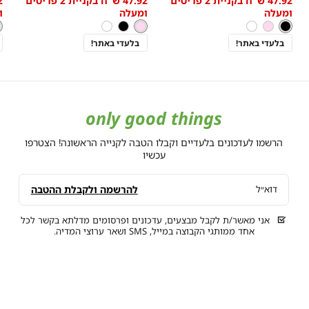
47.92 ש"ח בקניית 2 פריטים
47.92 ש"ח בקניית 2 פריטים
מידה
מידה
w
low
low
ומעלה
ומעלה
ו
s
as
as
צבע
שחור
ורוד
צבע
ל
צ
שחור
ורוד
לבן
ורוד
שחור
לבן
ל
בהיר
בהיר
בהיר
בלעדי באתר!
בלעדי באתר!
only good things
הרשמו לעדכונים בלעדיים וקבלו הטבה לקנייה הראשונה! הצטרפו
עכשיו
להרשמה ולקבלת ההטבה
דוא״ל
אני מאשר/ת לקבל מבצעים, עדכונים ופרסומים מדלתא בקשר לכל
אחד ממותגי הקבוצה במייל, SMS ושאר ערוצי המדיה.