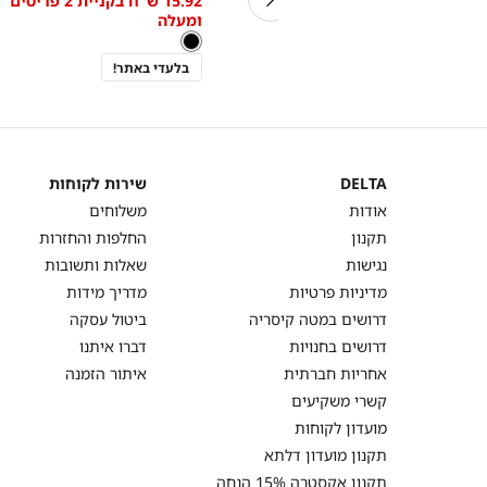
 2 פריטים
63.92 ש"ח בקניית 2 פריטים
15.92 ש"ח בקניית 2 פריטים
One
מידה
low
low
ומעלה
ומעלה
Size
as
as
צבע
שחור
שחור
בלעדי באתר!
בלעדי באתר!
DELTA
שירות לקוחות
DELTA
שירות
אודות
משלוחים
לקוחות
תקנון
החלפות והחזרות
נגישות
שאלות ותשובות
מדיניות פרטיות
מדריך מידות
דרושים במטה קיסריה
ביטול עסקה
דרושים בחנויות
דברו איתנו
אחריות חברתית
איתור הזמנה
קשרי משקיעים
מועדון לקוחות
תקנון מועדון דלתא
תקנון אקסטרה 15% הנחה