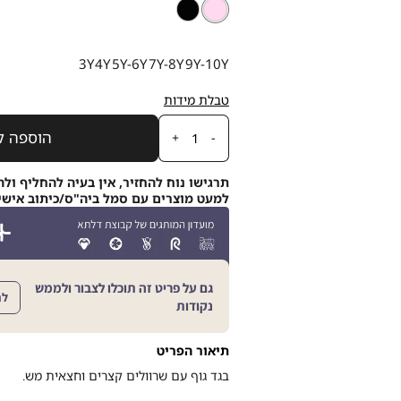
ורוד
צבע
ורוד
שחור
בהיר
בהיר
מידה
3Y
4Y
5Y-6Y
7Y-8Y
9Y-10Y
טבלת מידות
כמות
הוספה ל
תרגישו נוח להחזיר, אין בעיה להחליף ולה
למעט מוצרים עם סמל ביה"ס/כיתוב אישי, תוך 21
גם על פריט זה תוכלו לצבור ולממש
לה
נקודות
תיאור הפריט
בגד גוף עם שרוולים קצרים וחצאית מש.