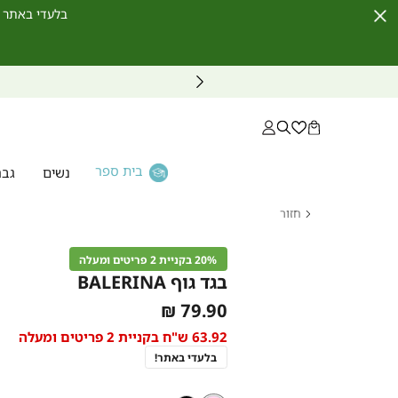
בלעדי באתר לחברי מועדון ו
Close
Timer
בית ספר
נשים
גבר
חזור
דף
הבית
20% בקניית 2 פריטים ומעלה
בגד גוף
בגד גוף BALERINA
BALERINA
As
79.90 ₪
low
63.92 ש"ח בקניית 2 פריטים ומעלה
as
בלעדי באתר!