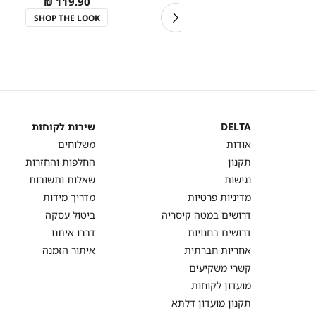
As
119.90 ₪
מכנסיים קצרים פרנץ’ טרי
low
SHOP THE LOOK
As
Regular
79.90 ₪
99.90 ₪
as
low
Price
as
SALE
DELTA
שירות לקוחות
DELTA
שירות
אודות
משלוחים
לקוחות
תקנון
החלפות והחזרות
נגישות
שאלות ותשובות
מדיניות פרטיות
מדריך מידות
דרושים במטה קיסריה
ביטול עסקה
דרושים בחנויות
דברו איתנו
אחריות חברתית
איתור הזמנה
קשרי משקיעים
מועדון לקוחות
תקנון מועדון דלתא