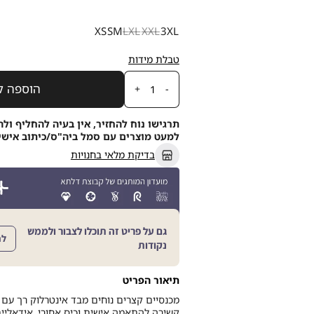
מידה
XS
S
M
L
XL
XXL
3XL
טבלת מידות
כמות
הוספה ל
תרגישו נוח להחזיר, אין בעיה להחליף ולה
למעט מוצרים עם סמל ביה"ס/כיתוב אישי, תוך 21
בדיקת מלאי בחנויות
גם על פריט זה תוכלו לצבור ולממש
לה
נקודות
תיאור הפריט
מכנסיים קצרים נוחים מבד אינטרלוק רך עם ג
קשירה להתאמה אישית וכיס אחורי. אידאליים