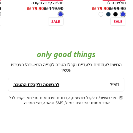
חולצת פולו
חולצה קצרה סקובה
מ
r
As
Regular
As
Regular
₪
79.90 ₪
119.90 ₪
79.90 ₪
99.90 ₪
מידה
מידה
צבע
ג’ינס
צבע
ג’ינס
צ
ג
e
low
Price
low
Price
ג’ינס
שחור
נייבי
לבן
ג’ינס
ג
as
as
SALE
SALE
only good things
הרשמו לעדכונים בלעדיים וקבלו הטבה לקנייה הראשונה! הצטרפו
עכשיו
להרשמה ולקבלת ההטבה
דוא״ל
אני מאשר/ת לקבל מבצעים, עדכונים ופרסומים מדלתא בקשר לכל
אחד ממותגי הקבוצה במייל, SMS ושאר ערוצי המדיה.