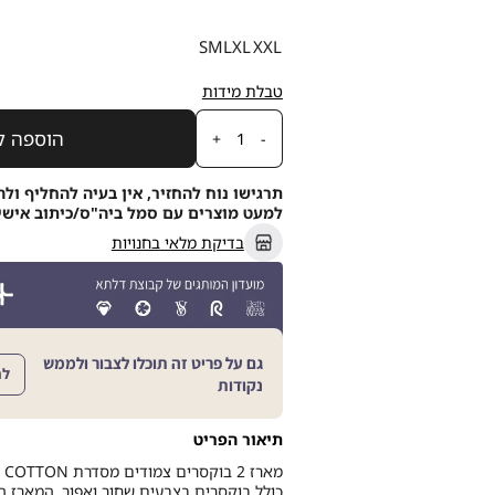
מידה
S
M
L
XL
XXL
טבלת מידות
כמות
הוספה ל
תרגישו נוח להחזיר, אין בעיה להחליף ולה
למעט מוצרים עם סמל ביה"ס/כיתוב אישי, תוך 21
בדיקת מלאי בחנויות
גם על פריט זה תוכלו לצבור ולממש
לה
נקודות
תיאור הפריט
כולל בוקסרים בצבעים שחור ואפור. המארז ה