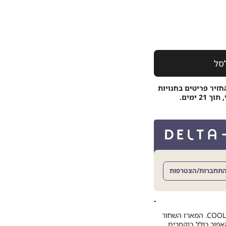
סל
חזיר פריטים בחנויות
 ימים.
תחברות/הצטרפות
מארז 2 בוקסרים צמודים מסדרת COOL COTTON. המארז השחור
אפור כולל בוקסרים