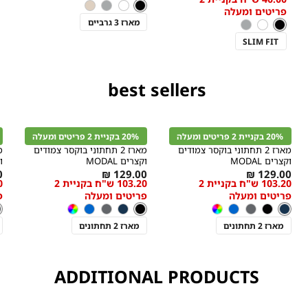
low
צבע
שחור
יטים ומעלה (כדומה) - יש לרכוש מעל
שחור
לבן
אפור
'בז
פריטים ומעלה
as
צבע
שחור
מארז 3 גרביים
שחור
לבן
אפור
בצע בלבד, המסומנים
SLIM FIT
best sellers
קנייה
קנייה
מהירה
מהירה
הוספה
הוספה
ה
r
Color
Color
לסל
לסל
ל
20% בקניית 2 פריטים ומעלה
20% בקניית 2 פריטים ומעלה
נייבי
שחור
א
מארז 2 תחתוני בוקסר צמודים
מארז 2 תחתוני בוקסר צמודים
וקצרים MODAL
וקצרים MODAL
וק
As
מידה
As
מידה
s
₪
129.00 ₪
129.00 ₪
103.20 ש"ח בקניית 2
103.20 ש"ח בקניית 2
w
low
low
פריטים ומעלה
פריטים ומעלה
פ
s
as
as
צבע
נייבי
צבע
שחור
צ
א
נייבי
שחור
אפור
כחול
צבעוני
שחור
נייבי
אפור
כחול
צבעוני
א
מארז 2 תחתונים
מארז 2 תחתונים
ADDITIONAL PRODUCTS
קנייה
קנייה
מהירה
מהירה