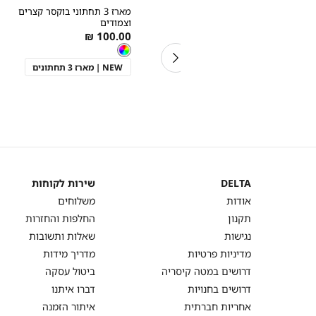
הוספה
הוספה
Color
Color
מארז 3 תחתוני בוקסר קצרים
לסל
לסל
20% בקניית 2 פריטים ומעלה
נייבי
צבעוני
וצמודים
דל
מארז 2 תחתוני בוקסר צמודים
As
100.00 ₪
וארוכים MODAL
צבע
צבעוני
low
צבעוני
As
מידה
129.00 ₪
as
 2 פריטים
103.20 ש"ח בקניית 2
low
NEW | מארז 3 תחתונים
פריטים ומעלה
as
מארז 2 תחתונים
DELTA
שירות לקוחות
DELTA
שירות
אודות
משלוחים
לקוחות
תקנון
החלפות והחזרות
נגישות
שאלות ותשובות
מדיניות פרטיות
מדריך מידות
דרושים במטה קיסריה
ביטול עסקה
דרושים בחנויות
דברו איתנו
אחריות חברתית
איתור הזמנה