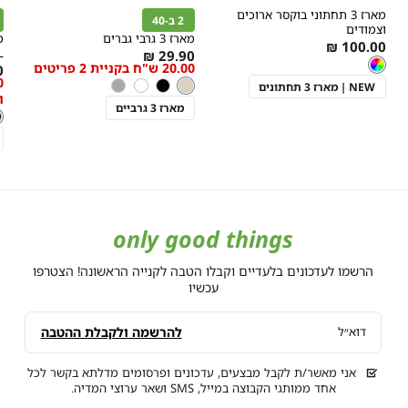
הוספה
הוספה
ה
r
Color
Color
מארז 3 תחתוני בוקסר ארוכים
לסל
לסל
ל
2 ב-40
צבעוני
'בז
ש
וצמודים
מארז 3 גרבי גברים
As
100.00 ₪
L
As
29.90 ₪
צבע
צבעוני
low
צבעוני
20.00 ש"ח בקניית 2 פריטים
מידה
מידה
s
₪
low
as
'בז
צבע
'בז
שחור
לבן
אפור
w
NEW | מארז 3 תחתונים
as
ו
s
מארז 3 גרביים
צ
ש
ש
only good things
הרשמו לעדכונים בלעדיים וקבלו הטבה לקנייה הראשונה! הצטרפו
עכשיו
להרשמה ולקבלת ההטבה
דוא״ל
אני מאשר/ת לקבל מבצעים, עדכונים ופרסומים מדלתא בקשר לכל
אחד ממותגי הקבוצה במייל, SMS ושאר ערוצי המדיה.