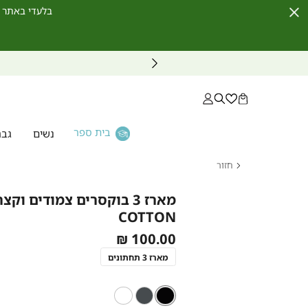
בלעדי באתר לחברי מועדון ו
Close
Timer
בית ספר
נשים
גבר
חזור
דף
הבית
מארז 3
COTTON
בוקסרים
צמודים
As
100.00 ₪
וקצרים
low
COOL
מארז 3 תחתונים
COTTON
as
צבע
שחור
שחור
פחם
לבן