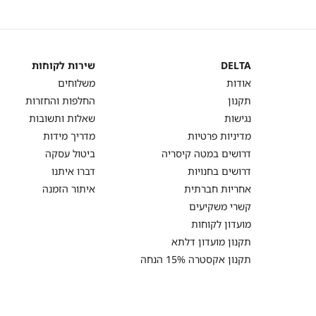
2 מוצרים על מנת לקבל את ההנחה.
המבצעים תקפים על המוצרים המשתתפים במ
באתר בתווית (סטמפת) מבצע.
DELTA
שירות לקוחות
DELTA
שירות
אודות
משלוחים
לקוחות
תקנון
החלפות והחזרות
נגישות
שאלות ותשובות
מדיניות פרטיות
מדריך מידות
דרושים במטה קיסריה
ביטול עסקה
דרושים בחנויות
דברו איתנו
אחריות חברתית
איתור הזמנה
קשרי משקיעים
מועדון לקוחות
תקנון מועדון דלתא
תקנון אקסטרה 15% הנחה