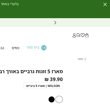
בלעדי באתר לחברי מועדון ו
Close
Timer
בית ספר
נשים
גבר
חזור
דף
הבית
מארז 5 זוגות גרביים באורך רבע WILSON
מארז 5
As
39.90 ₪
זוגות
גרביים
low
WILSON | מארז 5 גרביים
באורך
as
רבע
WILSON
לבן
צבע
לבן
שחור