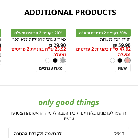
ADDITIONAL PRODUCTS
קנייה
קנייה
מהירה
מהירה
הוספה
הוספה
ה
r
Color
Color
לסל
לסל
ל
20% בקניית 2 פריטים ומעלה
20% בקניית 2 פריטים ומעלה
ורוד
אפור
מ
חזייה רכה לנערות
מארז 3 גרבי קרסוליות ללא תפר
ח
s
As
As
₪
29.90 ₪
59.90 ₪
47.92 ש"ח בקניית 2 פריטים
23.92 ש"ח בקניית 2 פריטים
.00
מידה
מידה
w
low
low
צ
מ
ומעלה
ומעלה
מ
s
as
as
ורוד
צבע
צבע
אפור
ורוד
שחור
לבן
אפור
שחור
לבן
ו
ק
NEW
מארז 3 גרביים
only good things
הרשמו לעדכונים בלעדיים וקבלו הטבה לקנייה הראשונה! הצטרפו
עכשיו
להרשמה ולקבלת ההטבה
דוא״ל