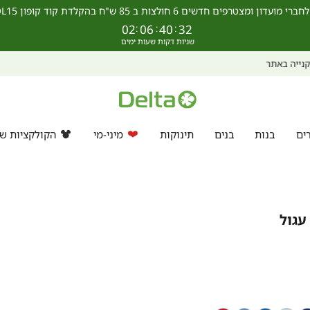
מצטרפים חדשים 6 חולצות ב 85 ש"ח בהקלדת קוד קופון SCHOOL15 >>
02
:
06
:
40
:
31
מחפשים מתנה? ניתן לרכוש ולממש גיפט קארד גם באתר >>
ים
בנות
בנים
תינוקות
מיני-מי
הקולקציות של
עגול