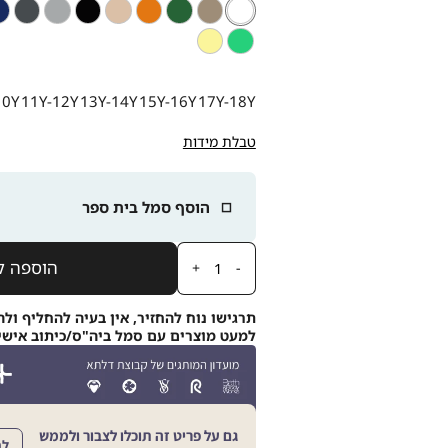
לבן
צבע
לבן
חום
ירוק
ניוד
ניוד
שחור
אפור
פחם
כח
שח
ירוק
צהוב
מידה
10Y
11Y-12Y
13Y-14Y
15Y-16Y
17Y-18Y
טבלת מידות
הוסף סמל בית ספר
כמות
הוספה ל
תרגישו נוח להחזיר, אין בעיה להחליף ולה
למעט מוצרים עם סמל ביה"ס/כיתוב אישי, תוך 21
גם על פריט זה תוכלו לצבור ולממש
לה