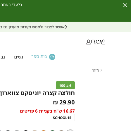
בלעדי באתר לחברי מועדון ו
Close
Timer
בית ספר
נשים
גבר
חזור
דף
הבית
6 ב-100
בנים
חולצה קצרה יוניסקס צווארון 
חולצה
As
29.90 ₪
קצרה
יוניסקס
low
16.67 ש"ח בקניית 6 פריטים
צווארון
as
עגול
SCHOOL15