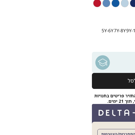
ול
תכלת
כחול
כחול
אדום
ור
נסיכות
אגם
5Y-6Y
7Y-8Y
9Y-
סל
חזיר פריטים בחנויות
 ימים.
תחברות/הצטרפות