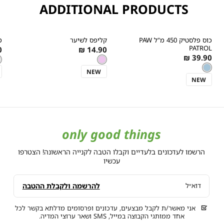
ADDITIONAL PRODUCTS
בצע בלבד, המסומנים
קנייה
קנייה
מהירה
מהירה
הוספה
הוספה
ה
r
Color
Color
כוס פלסטיק 450 מ”ל PAW
קליפס לשיער
מ
לסל
לסל
ל
כחול
ורוד
ל
s
As
PATROL
₪
14.90 ₪
קריר
As
39.90 ₪
ורוד
צבע
ל
צ
w
low
ורוד
ל
צבע
כחול
low
כחול
s
as
One
מידה
One
מידה
NEW
קריר
as
קריר
Size
Size
NEW
only good things
הרשמו לעדכונים בלעדיים וקבלו הטבה לקנייה הראשונה! הצטרפו
עכשיו
להרשמה ולקבלת ההטבה
דוא״ל
אני מאשר/ת לקבל מבצעים, עדכונים ופרסומים מדלתא בקשר לכל
אחד ממותגי הקבוצה במייל, SMS ושאר ערוצי המדיה.