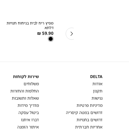
2 מוצרים על מנת לקבל את ההנחה.
המבצעים תקפים על המוצרים המשתתפים במ
באתר בתווית (סטמפת) מבצע.
קנייה
קנייה
מהירה
מהירה
הוספה
הוספה
Color
Color
סט פיג’מה קצרה ריב DAISY
מפיץ ריח לבית בניחוח חנויות
לסל
לסל
ורוד
שחור
Regular
As
דלתא
59.90 ₪
79.90 ₪
As
59.90 ₪
low
Price
צבע
שחור
low
שחור
as
One
מידה
OUTLET
as
Size
DELTA
שירות לקוחות
DELTA
שירות
אודות
משלוחים
לקוחות
תקנון
החלפות והחזרות
נגישות
שאלות ותשובות
מדיניות פרטיות
מדריך מידות
דרושים במטה קיסריה
ביטול עסקה
דרושים בחנויות
דברו איתנו
אחריות חברתית
איתור הזמנה