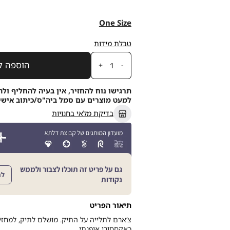
One
מידה
One Size
Size
טבלת מידות
כמות
הוספה ל
תרגישו נוח להחזיר, אין בעיה להחליף ולה
למעט מוצרים עם סמל ביה"ס/כיתוב אישי, תוך 21
בדיקת מלאי בחנויות
גם על פריט זה תוכלו לצבור ולממש
לה
נקודות
תיאור הפריט
צ’ארם לתלייה על התיק. מושלם לתיק, למחז
כאקססורי אופנתי.