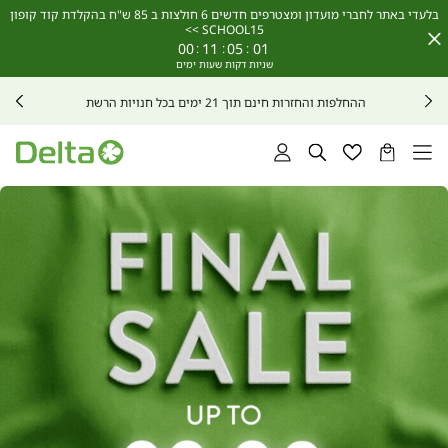
בלעדי באתר לחברי מועדון ומצטרפים חדשים 6 חולצות ב 85 ש"ח בהקלדת קוד קופון
SCHOOL15 >>
Close
00
:
11
:
04
:
58
Timer
חדש באתר! קונים מתנה? מהיום ניתן להפיק פתקי החלפה לאחר קבלת חשבונית באיזור
האישי
הסל
רשימת
חיפוש
התחברות
שלי
מועדפים
אנר
פתורים
sal
u
t
99.9
(2548