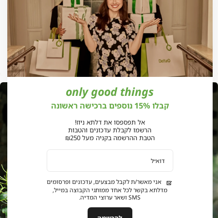
only good things
אנר
אנר
מוד
מוד
קבלו 15% נוספים ברכישה ראשונה
בית
בית
פול
פול
אל תפספסו את דלתא ניוז!
הרשמו לקבלת עדכונים והטבות
הטבת ההרשמה בקניה מעל ₪250
וביות
וביות
(187
(187
דוא״ל
אני מאשר/ת לקבל מבצעים, עדכונים ופרסומים
מדלתא בקשר לכל אחד ממותגי הקבוצה במייל,
SMS ושאר ערוצי המדיה.