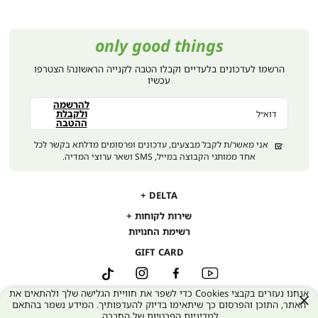
only good things
הרשמו לעדכונים בלעדיים וקבלו הטבה לקנייה הראשונה! הצטרפו
עכשיו
להרשמה
ולקבלת
דוא״ל
ההטבה
אני מאשר/ת לקבל מבצעים, עדכונים ופרסומים מדלתא בקשר לכל
אחד ממותגי הקבוצה במייל, SMS ושאר ערוצי המדיה.
DELTA
DELTA
אודות
שירות לקוחות
שירות
תקנון
משלוחים
רשימת החנויות
לקוחות
נגישות
החלפות והחזרות
GIFT CARD
מדיניות פרטיות
שאלות ותשובות
דרושים במטה קיסריה
YouTube
מדריך מידות
Facebook
Instagram
TikTok
דרושים בחנויות
אנחנו נעזרים בקבצי Cookies כדי לשפר את חוויית הגלישה שלך ולהתאים את
ביטול עסקה
סגור
האתר, התוכן והפרסום כך שיתאימו בדיוק להעדפותיך. המידע נשמר בהתאם
אחריות חברתית
דברו איתנו
ל
מדיניות הפרטיות של החברה
.