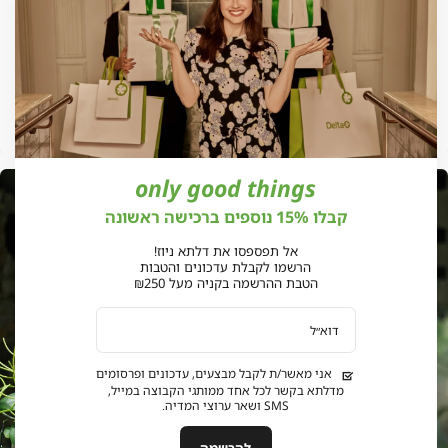
only good things
אנר
אנר
מוד
מוד
קבלו 15% נוספים ברכישה ראשונה
בית
בית
פול
פול
אל תפספסו את דלתא ניוז!
הרשמו לקבלת עדכונים והטבות
הטבת ההרשמה בקניה מעל ₪250
וביות
וביות
(187
(187
דוא״ל
אני מאשר/ת לקבל מבצעים, עדכונים ופרסומים
מדלתא בקשר לכל אחד ממותגי הקבוצה במייל,
SMS ושאר ערוצי המדיה.