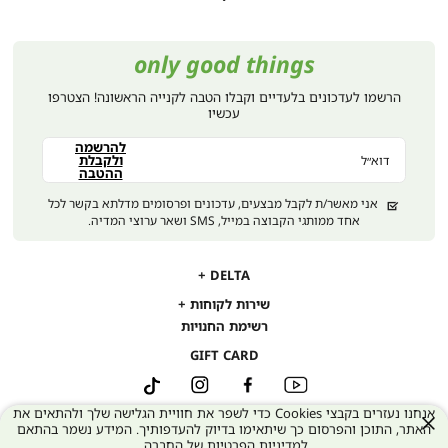
only good things
הרשמו לעדכונים בלעדיים וקבלו הטבה לקנייה הראשונה! הצטרפו
עכשיו
להרשמה
ולקבלת
דוא״ל
ההטבה
אני מאשר/ת לקבל מבצעים, עדכונים ופרסומים מדלתא בקשר לכל
אחד ממותגי הקבוצה במייל, SMS ושאר ערוצי המדיה.
DELTA
DELTA
אודות
שירות לקוחות
שירות
תקנון
משלוחים
רשימת החנויות
לקוחות
נגישות
החלפות והחזרות
GIFT CARD
מדיניות פרטיות
שאלות ותשובות
דרושים במטה קיסריה
YouTube
מדריך מידות
Facebook
Instagram
TikTok
דרושים בחנויות
אנחנו נעזרים בקבצי Cookies כדי לשפר את חוויית הגלישה שלך ולהתאים את
ביטול עסקה
סגור
האתר, התוכן והפרסום כך שיתאימו בדיוק להעדפותיך. המידע נשמר בהתאם
אחריות חברתית
דברו איתנו
ל
מדיניות הפרטיות של החברה
.