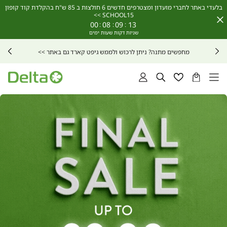
בלעדי באתר לחברי מועדון ומצטרפים חדשים 6 חולצות ב 85 ש"ח בהקלדת קוד קופון
SCHOOL15 >>
Close
00
:
08
:
09
:
12
Timer
בלעדי באתר! פיג'מות עם כיתוב אישי -
אצלכם בין 5-7 ימי עסקים>>
הסל
רשימת
חיפוש
התחברות
שלי
מועדפים
אנר
פתורים
sal
u
t
99.9
(2548