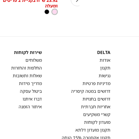
 2 פריטים
63.92 ש"ח בקניית 2 פריטים
23.92 ש"ח בקניית 2 פריטים
מידה
low
low
ומעלה
ומעלה
as
as
ורוד
צבע
ורוד
שחור
בהיר
בהיר
בלעדי באתר!
DELTA
שירות לקוחות
DELTA
שירות
אודות
משלוחים
לקוחות
תקנון
החלפות והחזרות
נגישות
שאלות ותשובות
מדיניות פרטיות
מדריך מידות
דרושים במטה קיסריה
ביטול עסקה
דרושים בחנויות
דברו איתנו
אחריות חברתית
איתור הזמנה
קשרי משקיעים
מועדון לקוחות
תקנון מועדון דלתא
תקנון אקסטרה 15% הנחה