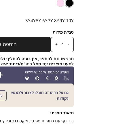
צבע
שחור
שחור
ורוד
בהיר
מידה
3Y
4Y
5Y-6Y
7Y-8Y
9Y-10Y
טבלת מידות
כמות
הוספה ל
תרגישו נוח להחזיר, אין בעיה להחליף ולה
למעט מוצרים עם סמל ביה"ס/כיתוב אישי, תוך 21
גם על פריט זה תוכלו לצבור ולממש
לה
נקודות
תיאור הפריט
בגד גוף עם כתפיות ספגטי, איקס בגב וכיווץ 