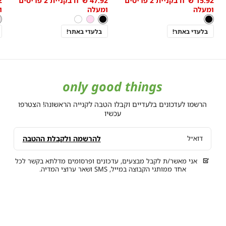
15.92 ש"ח בקניית 2 פריטים
47.92 ש"ח בקניית 2 פריטים
One
מידה
מידה
w
low
low
ומעלה
ומעלה
ו
Size
s
as
as
צבע
שחור
צבע
שחור
ו
צ
שחור
שחור
ורוד
לבן
ו
ב
בהיר
ב
בלעדי באתר!
בלעדי באתר!
only good things
הרשמו לעדכונים בלעדיים וקבלו הטבה לקנייה הראשונה! הצטרפו
עכשיו
להרשמה ולקבלת ההטבה
דוא״ל
אני מאשר/ת לקבל מבצעים, עדכונים ופרסומים מדלתא בקשר לכל
אחד ממותגי הקבוצה במייל, SMS ושאר ערוצי המדיה.