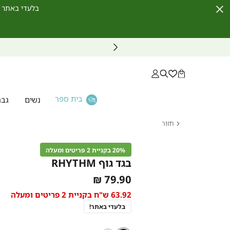
בלעדי באתר לחברי מועדון ו
Close
Timer
בית ספר
נשים
גבר
חזור
דף
הבית
20% בקניית 2 פריטים ומעלה
בגד גוף
בגד גוף RHYTHM
RHYTHM
As
79.90 ₪
low
63.92 ש"ח בקניית 2 פריטים ומעלה
as
בלעדי באתר!