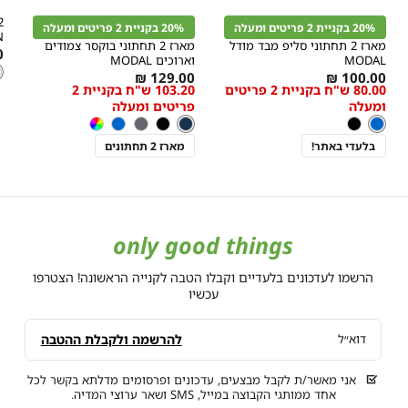
מהירה
מהירה
הוספה
הוספה
ה
r
Color
Color
לסל
לסל
ל
20% בקניית 2 פריטים ומעלה
20% בקניית 2 פריטים ומעלה
כחול
נייבי
ל
N
מארז 2 תחתוני סליפ מבד מודל
מארז 2 תחתוני בוקסר צמודים
s
₪
MODAL
וארוכים MODAL
ל
צ
w
ל
As
מידה
As
מידה
129.00 ₪
100.00 ₪
s
80.00 ש"ח בקניית 2 פריטים
103.20 ש"ח בקניית 2
low
low
ומעלה
פריטים ומעלה
as
as
צבע
כחול
צבע
נייבי
כחול
שחור
נייבי
שחור
אפור
כחול
צבעוני
בלעדי באתר!
מארז 2 תחתונים
only good things
הרשמו לעדכונים בלעדיים וקבלו הטבה לקנייה הראשונה! הצטרפו
עכשיו
להרשמה ולקבלת ההטבה
דוא״ל
אני מאשר/ת לקבל מבצעים, עדכונים ופרסומים מדלתא בקשר לכל
אחד ממותגי הקבוצה במייל, SMS ושאר ערוצי המדיה.