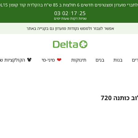
מצטרפים חדשים 6 חולצות ב 85 ש"ח בהקלדת קוד קופון SCHOOL15 >>
03
:
02
:
17
:
25
מחפשים מתנה? ניתן לרכוש ולממש גיפט קארד גם באתר >>
ים
בנות
בנים
תינוקות
מיני-מי
הקולקציות של
מארז 3 תחתוני היפסטר בשילוב כותנה 720