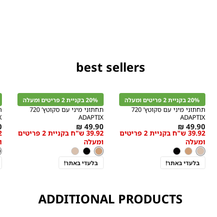
חת קופון אינה חלה על
טקארד.
יטים ומעלה (כדומה) - יש לרכוש מעל
יטים ומעלה (כדומה) - יש לרכוש מעל
בצע בלבד, המסומנים
best sellers
קנייה
קנייה
מהירה
מהירה
הוספה
הוספה
ה
r
Color
Color
לסל
לסל
ל
20% בקניית 2 פריטים ומעלה
20% בקניית 2 פריטים ומעלה
ניוד
חום
ש
תחתוני מיני עם סקוטץ’ 720
תחתוני מיני עם סקוטץ’ 720
X
ADAPTIX
ADAPTIX
As
מידה
As
מידה
s
₪
49.90 ₪
49.90 ₪
39.92 ש"ח בקניית 2 פריטים
39.92 ש"ח בקניית 2 פריטים
w
low
low
ומעלה
ומעלה
ו
s
as
as
ניוד
צבע
חום
צבע
צ
ש
ניוד
חום
שחור
חום
שחור
ניוד
ש
בלעדי באתר!
בלעדי באתר!
ADDITIONAL PRODUCTS
קנייה
קנייה