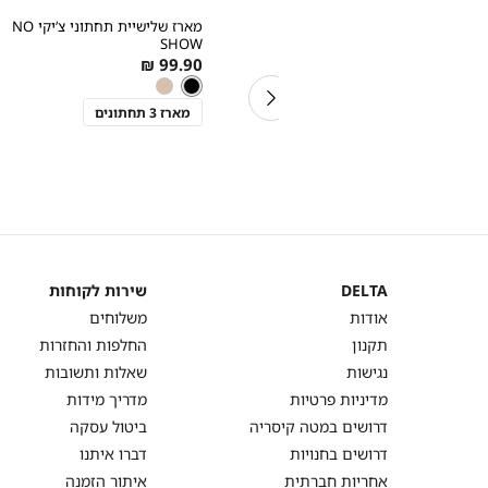
מהירה
מהירה
הוספה
הוספה
Color
Color
2 זוגות גרביים באורך רגיל עם
מארז שלישיית תחתוני צ’יקי NO
לסל
לסל
לבן
שחור
מכפלת נוחה ותפר שטוח
SHOW
COTTO
As
As
99.90 ₪
40.00 ₪
צבע
שחור
low
low
שחור
ניוד
מידה
as
as
מארז 2 גרביים
מארז 3 תחתונים
DELTA
שירות לקוחות
DELTA
שירות
אודות
משלוחים
לקוחות
תקנון
החלפות והחזרות
נגישות
שאלות ותשובות
מדיניות פרטיות
מדריך מידות
דרושים במטה קיסריה
ביטול עסקה
דרושים בחנויות
דברו איתנו
אחריות חברתית
איתור הזמנה