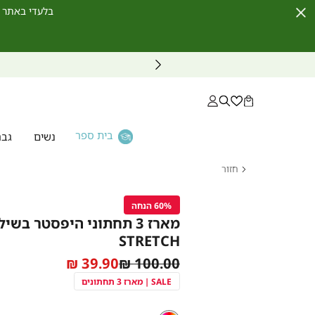
בלעדי באתר לחברי מועדון ו
Close
Timer
בית ספר
נשים
גבר
חזור
דף
הבית
60% הנחה
נשים
תחתונים
STRETCH
מארז 3
As
Regular
39.90 ₪
100.00 ₪
תחתוני
low
Price
היפסטר
SALE | מארז 3 תחתונים
בשילוב
as
כותנה
720