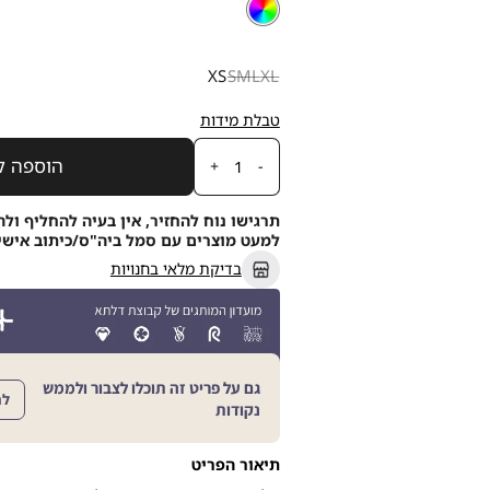
צבע
צבעוני
צבעוני
STRETCH
מידה
XS
S
M
L
XL
טבלת מידות
כמות
הוספה ל
תרגישו נוח להחזיר, אין בעיה להחליף ולה
למעט מוצרים עם סמל ביה"ס/כיתוב אישי, תוך 21
בדיקת מלאי בחנויות
גם על פריט זה תוכלו לצבור ולממש
לה
נקודות
תיאור הפריט