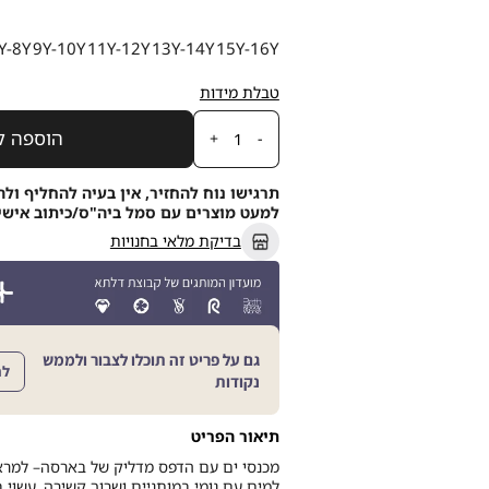
מידה
Y-8Y
9Y-10Y
11Y-12Y
13Y-14Y
15Y-16Y
טבלת מידות
כמות
הוספה ל
תרגישו נוח להחזיר, אין בעיה להחליף ולה
למעט מוצרים עם סמל ביה"ס/כיתוב אישי, תוך 21
בדיקת מלאי בחנויות
גם על פריט זה תוכלו לצבור ולממש
לה
נקודות
תיאור הפריט
מכנסי ים עם הדפס מדליק של בארסה– למרא
למים עם גומי במותניים ושרוך קשירה. עשוי בט